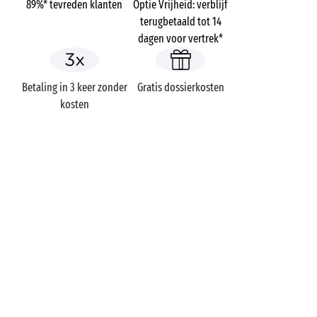
89%* tevreden klanten
Optie Vrijheid: verblijf
terugbetaald tot 14
dagen voor vertrek*
Betaling in 3 keer zonder
Gratis dossierkosten
kosten
Campings
Frankrijk
Aquitaine
Interlude
Charente-Maritime
Bois-Plage-en-Ré
EEN VRAAG?
Bel ons op
+31 (0)20 72 19 217