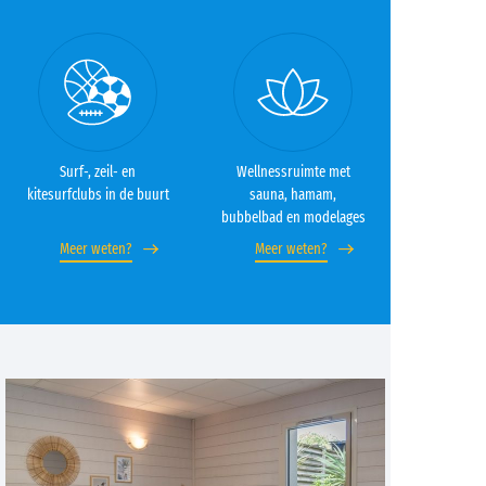
Surf-, zeil- en
Wellnessruimte met
kitesurfclubs in de buurt
sauna, hamam,
bubbelbad en modelages
Meer weten?
Meer weten?