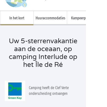
In het kort
Huuraccommodaties
Kampeerplaatsen
Uw 5-sterrenvakantie
aan de oceaan, op
camping Interlude op
het Île de Ré
Camping heeft de Clef Verte
onderscheiding ontvangen