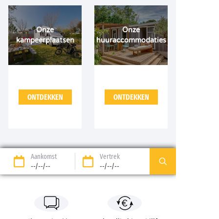
Onze
Onze
kampeerplaatsen
huuraccommodaties
ONTDEKKEN
ONTDEKKEN
Aankomst
Vertrek
--/--/--
--/--/--