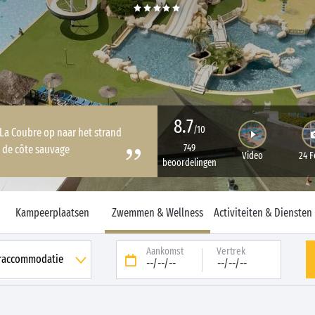
8.7
/10
 La Coubre op naar het strand
749
 de côte sauvage
Video
24 F
beoordelingen
Kampeerplaatsen
Zwemmen & Wellness
Activiteiten & Diensten
Aankomst
Vertrek
--/--/--
--/--/--