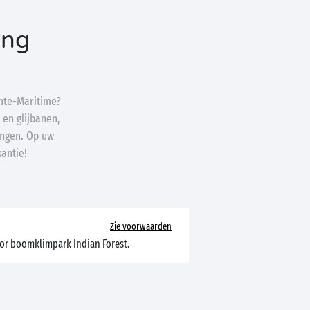
ing
nte-Maritime?
en glijbanen,
ingen. Op uw
antie!
Zie voorwaarden
oor boomklimpark Indian Forest.