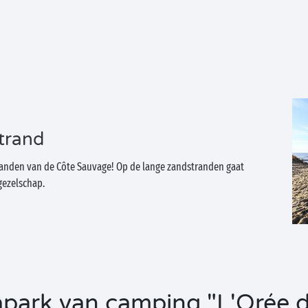
trand
tranden van de Côte Sauvage! Op de lange zandstranden gaat
gezelschap.
park van camping "L'Orée du