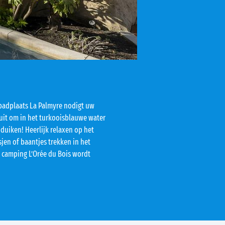
badplaats La Palmyre nodigt uw
it om in het turkooisblauwe water
uiken! Heerlijk relaxen op het
sjen of baantjes trekken in het
 camping L’Orée du Bois wordt