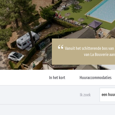
Vanuit het schitterende bos van
van La Bouverie aan
In het kort
Huuraccommodaties
Ik zoek