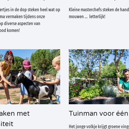
tjes in de dop steken heel wat op
Kleine masterchefs steken de hand
rima vermaken tijdens onze
mouwen … letterlijk!
p diverse aspecten van
 bod komen!
aken met
Tuinman voor één
iteit
Het jonge volkje krijgt groene vin