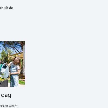
en uit de
 dag
gers en wordt