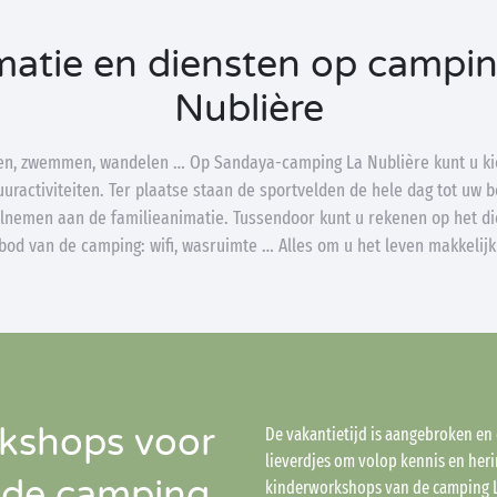
atie en diensten op campi
Nublière
en, zwemmen, wandelen … Op Sandaya-camping La Nublière kunt u kie
uractiviteiten. Ter plaatse staan de sportvelden de hele dag tot uw 
lnemen aan de familieanimatie. Tussendoor kunt u rekenen op het d
od van de camping: wifi, wasruimte … Alles om u het leven makkelij
rkshops voor
De vakantietijd is aangebroken en
lieverdjes om volop kennis en her
 de camping
kinderworkshops van de camping La