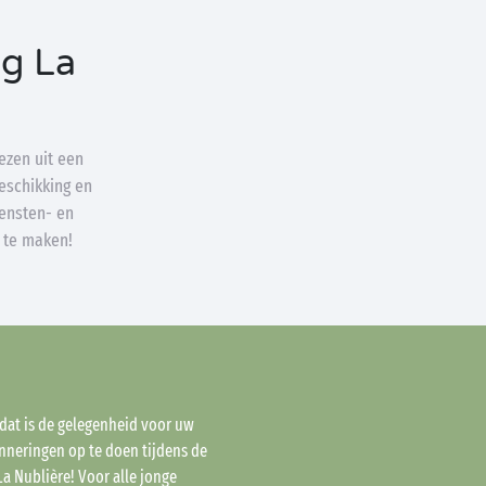
ng La
zen uit een
beschikking en
iensten- en
k te maken!
 dat is de gelegenheid voor uw
inneringen op te doen tijdens de
 Nublière! Voor alle jonge