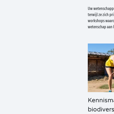
Uw wetenschapper
terwijl ze zich p
workshops waaro
wetenschap aan
Kennism
biodivers