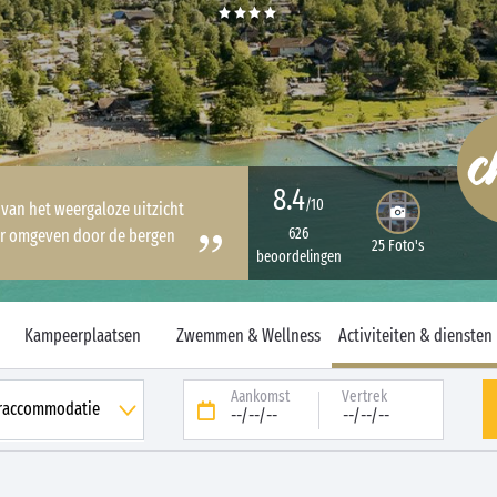
8.4
/10
 van het weergaloze uitzicht
626
er omgeven door de bergen
25 Foto's
beoordelingen
Kampeerplaatsen
Zwemmen & Wellness
Activiteiten & diensten
Aankomst
Vertrek
--/--/--
--/--/--