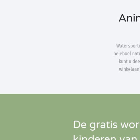
Anim
Watersport
heleboel natu
kunt u dee
winkelaanb
De gratis wo
kinderen van