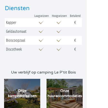
Diensten
Laagseizoen
Hoogseizoen
Betalend
Kapper
€
Geldautomaat
Bioscoopzaal
€
Discotheek
€
Uw verblijf op camping Le P'tit Bois
Onze
Onze
kampeerplaatsen
huuraccommodaties