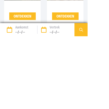
ONTDEKKEN
ONTDEKKEN
Aankomst
Vertrek
--/--/--
--/--/--
89%* tevreden klanten
Optie Vrijheid: verblijf
terugbetaald tot 14
dagen voor vertrek*
Betaling in 3 keer zonder
Gratis dossierkosten