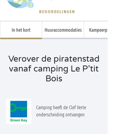
BEOORDELINGEN
In het kort
Huuraccommodaties
Kampeerplaatsen
Verover de piratenstad
vanaf camping Le P’tit
Bois
Camping heeft de Clef Verte
onderscheiding ontvangen