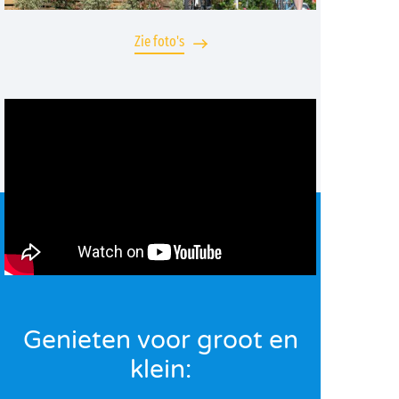
Zie foto's
Genieten voor groot en
klein: