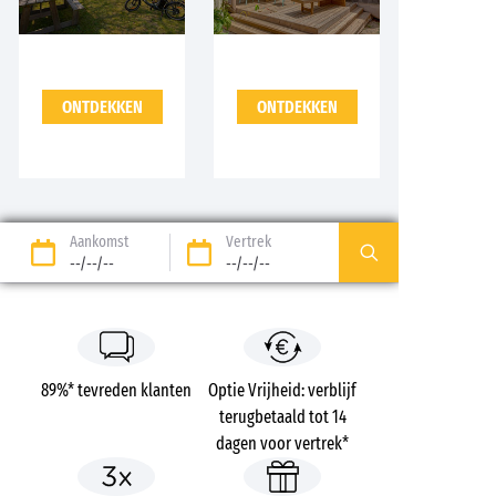
ONTDEKKEN
ONTDEKKEN
Aankomst
Vertrek
--/--/--
--/--/--
89%* tevreden klanten
Optie Vrijheid: verblijf
terugbetaald tot 14
dagen voor vertrek*