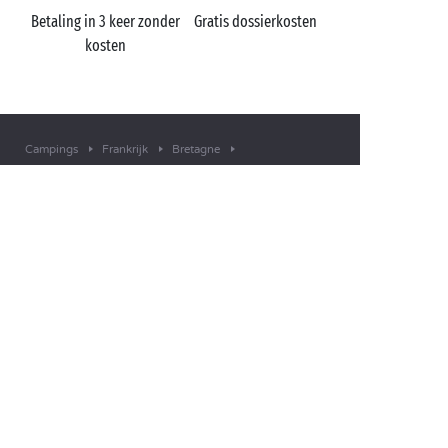
Betaling in 3 keer zonder
Gratis dossierkosten
kosten
Campings
Frankrijk
Bretagne
Le P'tit Bois
Ille-et-Vilaine
Saint-Malo
EEN VRAAG?
Bel ons op
+31 (0)20 72 19 217
MOBIELE APP
Alle informatie over uw verblijf
binnen handbereik!