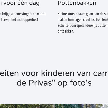
 voor één dag
Pottenbakken
e krijgt groene vingers en wordt
Kleine kunstenaars gaan aan de sla
terwijl het zich opperbest
maken hun eigen creaties! Een leuk
activiteit om spelenderwijs potte
ontdekken.
teiten voor kinderen van cam
de Privas" op foto's