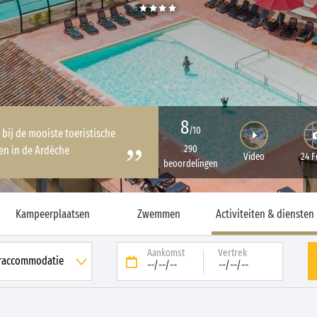
8
/10
 bij de mooiste toeristische
290
n in de Ardèche
Video
24 F
beoordelingen
Kampeerplaatsen
Zwemmen
Activiteiten & diensten
Aankomst
Vertrek
--/--/--
--/--/--