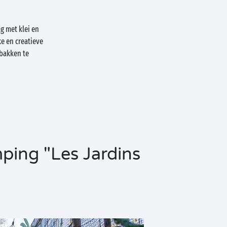
g met klei en
e en creatieve
nbakken te
ping "Les Jardins