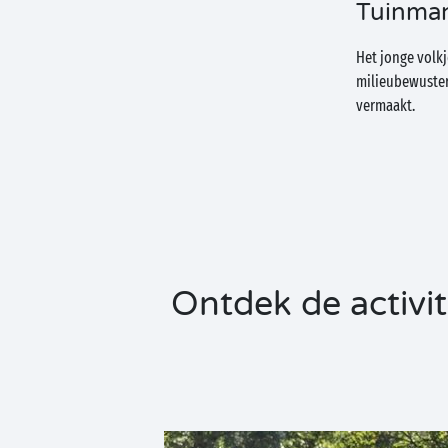
Tuinman
Het jonge volkj
milieubewuster 
vermaakt.
Ontdek de activi