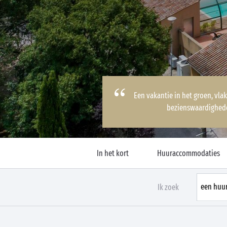
Een vakantie in het groen, vlak
bezienswaardighede
In het kort
Huuraccommodaties
Ik zoek