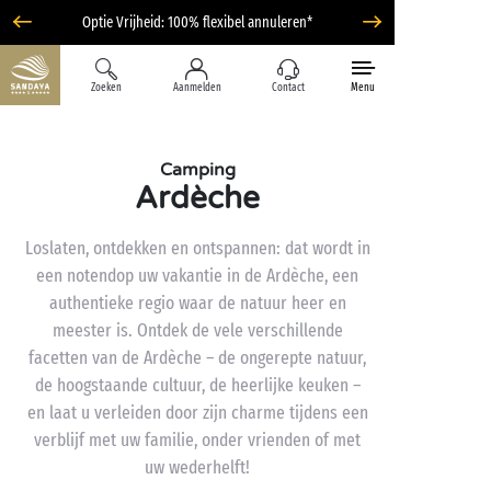
Optie Vrijheid: 100% flexibel annuleren*
Zoeken
Aanmelden
Contact
Menu
Camping
Ardèche
Loslaten, ontdekken en ontspannen: dat wordt in
een notendop uw vakantie in de Ardèche, een
authentieke regio waar de natuur heer en
meester is. Ontdek de vele verschillende
facetten van de Ardèche – de ongerepte natuur,
de hoogstaande cultuur, de heerlijke keuken –
en laat u verleiden door zijn charme tijdens een
verblijf met uw familie, onder vrienden of met
uw wederhelft!