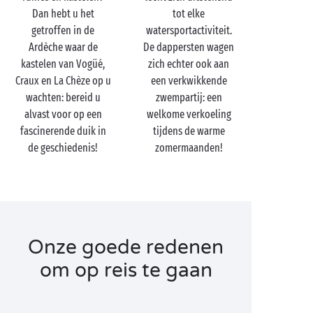
Dan hebt u het
tot elke
met zijn 30.000 jaar oude rotsschilderingen.
getroffen in de
watersportactiviteit.
Vakantie met zijn tweetjes in de Ardèche betekent
Ardèche waar de
De dappersten wagen
ook tal van kleine avonturen beleven. Ontdek de
kastelen van Vogüé,
zich echter ook aan
regio op de
fiets
, boek een speleologie-excursie,
Craux en La Chèze op u
een verkwikkende
maak een
tocht
naar het hart van de Gorges de
wachten: bereid u
zwempartij: een
l’Ardèche tot bij de
alvast voor op een
Pont d’Arc
of trakteer uzelf op
welkome verkoeling
fascinerende duik in
tijdens de warme
een wijn
proeverij
: aan u om zelf een programma op
de geschiedenis!
zomermaanden!
maat samen te stellen!
Onze goede redenen
om op reis te gaan