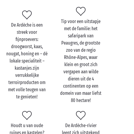
met zijn rotsformaties in de vorm van dieren, is
ideaal om tot rust te komen te midden van de
natuur
.
Jong en oud kan hier tijdens het wandelen zijn
Tip voor een uitstapje
De Ardèche is een
verbeelding aan het werk zetten: wie herkent wat in
met de familie: het
streek voor
deze rotsen? Wie de rijkste verbeelding heeft, wint!
safaripark van
fijnproevers:
Peaugres, de grootste
droogworst, kaas,
zoo van de regio
nougat, honing en – dé
Rhône-Alpes, waar
Bezoek de Ardèche met
lokale specialiteit –
klein en groot zich
kastanjes zijn
z'n tweetjes
vergapen aan wilde
verrukkelijke
dieren uit de 4
Uw vakantie in de Ardèche met uw geliefde belooft
terroirproducten om
continenten op een
superromantisch te worden. Net als de naburige
met volle teugen van
domein van maar liefst
Provence is ook deze regio, waar de natuur heer en
te genieten!
80 hectare!
meester is, bezaaid met pittoreske dorpen en
natuurschoon.
Balazuc
en
Vogüé
, die de labels
‘Villages de caractère’ en ‘Plus beaux villages de
Houdt u van oude
De Ardèche-rivier
France’ kregen, verrassen zowel met hun schoonheid
ruïnes en kastelen?
leent zich uitstekend
als met hun geschiedenis, net als de
grot van Chauvet