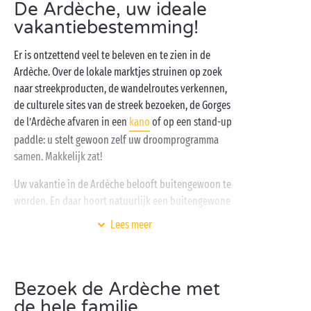
De Ardèche, uw ideale
vakantiebestemming!
Er is ontzettend veel te beleven en te zien in de
Ardèche. Over de lokale marktjes struinen op zoek
naar streekproducten, de wandelroutes verkennen,
de culturele sites van de streek bezoeken, de Gorges
de l’Ardèche afvaren in een
kano
of op een stand-up
paddle: u stelt gewoon zelf uw droomprogramma
samen. Makkelijk zat!
Uw vakantie in de Ardèche belooft buitengewoon te
worden. En daar hoort natuurlijk een buitengewone
accommodatie bij! Wat dacht u van een setting te
Lees meer
midden van de natuur, met een
verwarmd aquapark
,
een uitgebreide keuze aan accommodaties – van
traditionele kampeerplaatsen
tot cottages –,
Bezoek de Ardèche met
gratis kinderclubs
, een
wellness
ruimte en de
de hele familie
nabijheid van een
rivier
? Uw Sandaya-camping vinkt