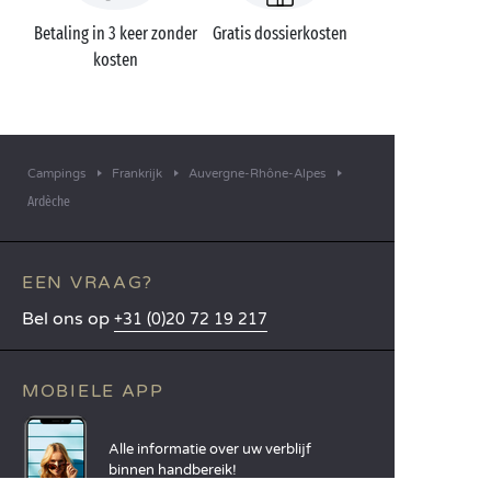
Betaling in 3 keer zonder
Gratis dossierkosten
kosten
Campings
Frankrijk
Auvergne-Rhône-Alpes
Ardèche
EEN VRAAG?
Bel ons op
+31 (0)20 72 19 217
MOBIELE APP
Alle informatie over uw verblijf
binnen handbereik!