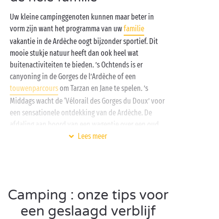
alle vakjes aan!
Uw kleine campinggenoten kunnen maar beter in
vorm zijn want het programma van uw
familie
vakantie in de Ardèche oogt bijzonder sportief. Dit
mooie stukje natuur heeft dan ook heel wat
buitenactiviteiten te bieden. ’s Ochtends is er
canyoning in de Gorges de l’Ardèche of een
touwenparcours
om Tarzan en Jane te spelen. ’s
Middags wacht de ‘Vélorail des Gorges du Doux’ voor
een sensationele ontdekking van de Ardèche. De
afdaling aan boord van een wagentje over een oud
treinspoor gebeurt ... met de kracht van uw benen en
Lees meer
onthult sublieme landschappen bij elke pedaalslag.
Geen paniek: u kunt weer naar boven dankzij de
treinwagon!
Toe aan een rustige activiteit? Een uitstapje naar het
Camping : onze tips voor
bos van Païolive dompelt de hele familie onder in
een geslaagd verblijf
een magische sprookjeswereld. Dit verrassende bos