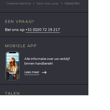
Séquoia Parc
Charente-Maritime
Saint-Just-Luzac
EEN VRAAG?
Bel ons op
+31 (0)20 72 19 217
MOBIELE APP
Alle informatie over uw verblijf
binnen handbereik!
Lees meer
TALEN
Nederlands
English