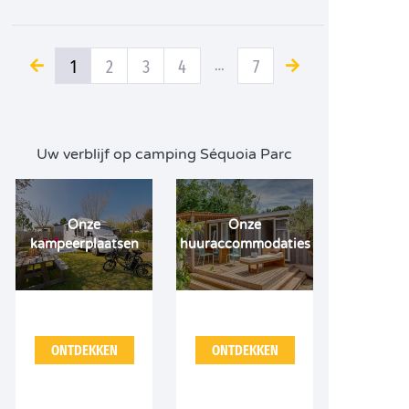
1
2
3
4
…
7
Uw verblijf op camping Séquoia Parc
Onze
Onze
kampeerplaatsen
huuraccommodaties
ONTDEKKEN
ONTDEKKEN