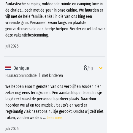
Fantastische camping, voldoende ruimte en camping luxe in
de chalet… pech met de geur in onze cabine. We huurden er
vijf met de hele familie, enkel in die van ons hing een
vreemde geur. Personeel kwam langs en plaatste
geurverfrissers die een beetje hielpen. Verder enkel lof over
deze vakantiebestemming.
juli 2026
8
Danique
/10
Huuraccommodatie
met kinderen
We hebben enorm genoten van ons verblijf en zouden hier
zeker nog eens terugkomen. Eén aandachtspunt: ons huisje
lag direct naast de personeelsparkeerplaats. Daardoor
hoorden we af en toe muziek uit auto’s en werd er
regelmatig vlak naast ons huisje gerookt. Omdat wij zelf niet
roken, vonden we de s
...
Lees meer
juli 2026