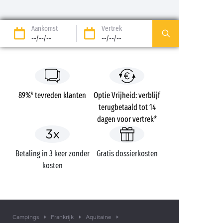
Aankomst
Vertrek
--/--/--
--/--/--
89%* tevreden klanten
Optie Vrijheid: verblijf
terugbetaald tot 14
dagen voor vertrek*
Betaling in 3 keer zonder
Gratis dossierkosten
kosten
Campings
Frankrijk
Aquitaine