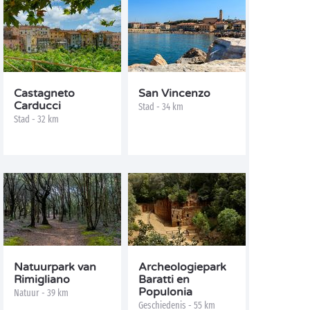
Castagneto
San Vincenzo
Carducci
Stad - 34 km
Stad - 32 km
Natuurpark van
Archeologiepark
Rimigliano
Baratti en
Populonia
Natuur - 39 km
Geschiedenis - 55 km