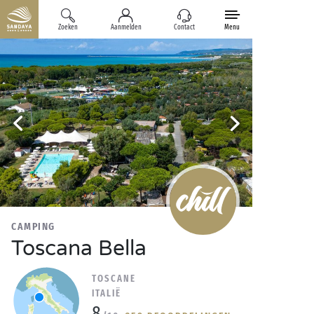
Zoeken
Aanmelden
Contact
Menu
CAMPING
Toscana Bella
TOSCANE
ITALIË
8