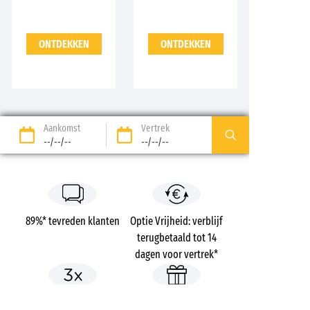
ONTDEKKEN
ONTDEKKEN
Aankomst
Vertrek
--/--/--
--/--/--
89%* tevreden klanten
Optie Vrijheid: verblijf
terugbetaald tot 14
dagen voor vertrek*
Betaling in 3 keer zonder
Gratis dossierkosten