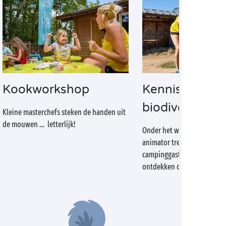
Kookworkshop
Kennismaken 
biodiversiteit
Kleine masterchefs steken de handen uit
de mouwen … letterlijk!
Onder het waakzame oog v
animator trekken de jongst
campinggasten de vrije nat
ontdekken de lokale fauna e