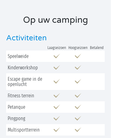
Op uw camping
Activiteiten
Laagseizoen
Hoogseizoen
Betalend
Speelweide
Kinderworkshop
Escape game in de
openlucht
Fitness terrein
Petanque
Pingpong
Multisportterrein