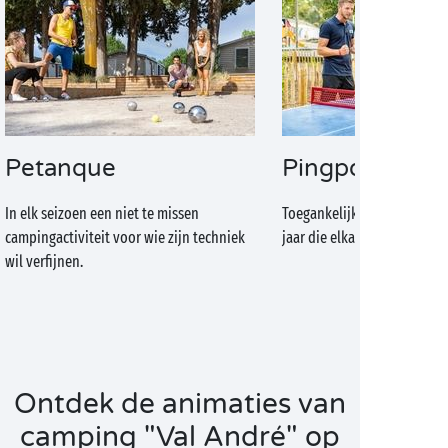
Petanque
Pingpong
In elk seizoen een niet te missen
Toegankelijk voor sporters v
campingactiviteit voor wie zijn techniek
jaar die elkaar graag een ke
wil verfijnen.
Ontdek de animaties van
camping "Val André" op