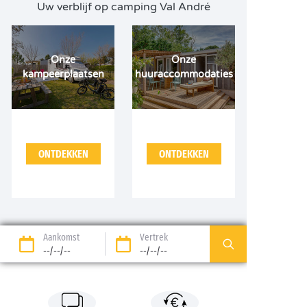
Uw verblijf op camping Val André
Onze
Onze
kampeerplaatsen
huuraccommodaties
ONTDEKKEN
ONTDEKKEN
Aankomst
Vertrek
--/--/--
--/--/--