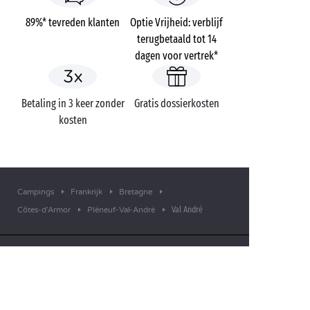
89%* tevreden klanten
Optie Vrijheid: verblijf
terugbetaald tot 14
dagen voor vertrek*
Betaling in 3 keer zonder
Gratis dossierkosten
kosten
Campings
Frankrijk
Bretagne
Val André
Côtes-d’Armor
Pléneuf-Val-André
EEN VRAAG?
Bel ons op
+31 (0)20 72 19 217