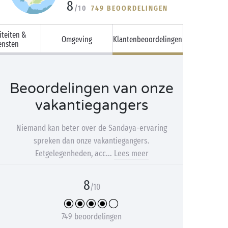
8
/10
749 BEOORDELINGEN
iteiten &
Omgeving
Klantenbeoordelingen
ensten
Beoordelingen van onze
vakantiegangers
Niemand kan beter over de Sandaya-ervaring
spreken dan onze vakantiegangers.
Eetgelegenheden, acc...
Lees meer
8
/10
749 beoordelingen