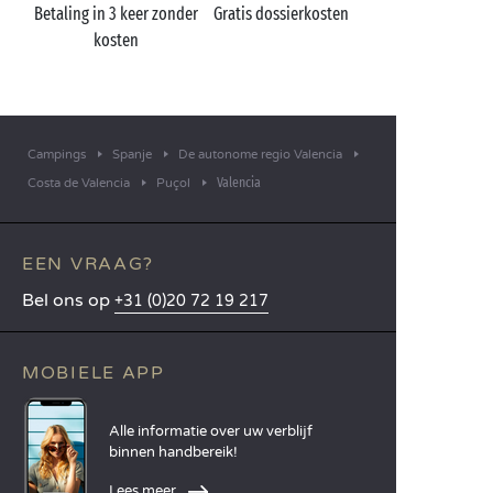
Betaling in 3 keer zonder
Gratis dossierkosten
kosten
Campings
Spanje
De autonome regio Valencia
Valencia
Costa de Valencia
Puçol
EEN VRAAG?
Bel ons op
+31 (0)20 72 19 217
MOBIELE APP
Alle informatie over uw verblijf
binnen handbereik!
Lees meer