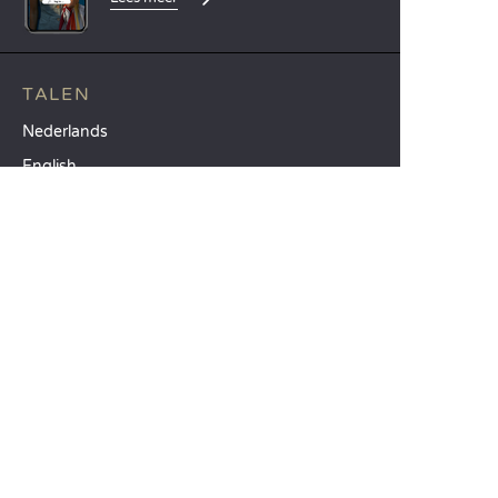
TALEN
Nederlands
English
Español
Français
Deutsch
Italiano
ONZE VAKANTIE-IDEEËN
Campings in Noord-Frankrijk
Camping Zuid-Frankrijk
Camping met Zwembad