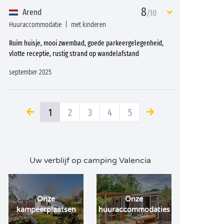
8
Arend
/10
Huuraccommodatie
met kinderen
Ruim huisje, mooi zwembad, goede parkeergelegenheid,
vlotte receptie, rustig strand op wandelafstand
september 2025
1
2
3
4
5
Uw verblijf op camping Valencia
Onze
Onze
kampeerplaatsen
huuraccommodaties