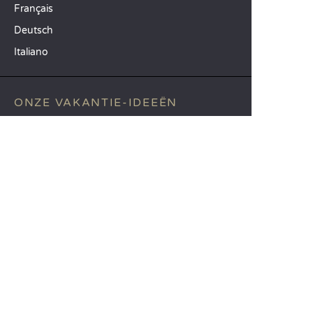
Français
Deutsch
Italiano
ONZE VAKANTIE-IDEEËN
Campings in Noord-Frankrijk
Camping Zuid-Frankrijk
Camping met Zwembad
TOPBESTEMMINGEN
Camping Île-de-France
Camping Aquitaine
Camping Catalonië