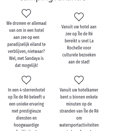
bossen. Vanuit
Sainte-Marie-de-Ré
in Charente-
Maritime gaat u via
Ars-en-Ré
naar de vuurtoren
‘Phare des Baleines’ en de zoutmoerassen, met z’n
We dromen er allemaal
tweeën of met uw groep vrienden. Een leuk uitstapje
Vanuit uw hotel aan
van om in een hotel
voor het hele gezin is het
Aquarium van La Rochelle
,
zee op Île de Ré
aan zee op een
gelegen op enkele kilometers van Île de Ré. Ontdek
bereikt u snel La
paradijselijk eiland te
Île de Ré op een andere manier, in een Sandaya-hotel
Rochelle voor
verblijven, nietwaar?
aan zee.
culturele bezoeken
Wel, met Sandaya is
aan de stad!
dat mogelijk!
Belangrijke vraag: wanneer bent u van plan om op
vakantie te gaan naar Île de Ré
?
In een 4-sterrenhotel
Vanuit uw hotelkamer
op Île de Ré beleeft u
bent u binnen enkele
een unieke ervaring
minuten op de
met prestigieuze
stranden van Île de Ré
diensten en
om
hoogwaardige
watersportactiviteiten