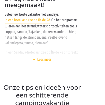
meegemaakt!
Beleef uw beste vakantie met Sandaya
in een hotel aan zee op Île de Ré
. Op het programma:
luieren aan het strand; watersportactiviteiten zoals
suppen, kanoën/kajakken, duiken; wandeltochten;
fietsen langs de stranden, enz. Veelbelovend
vakantieprogramma, nietwaar?
In een Sandaya-hotel aan zee op Île de Ré ontbreekt
het ook niet aan activiteiten. Goed om te weten: u
Lees meer
hebt zowel toegang tot de faciliteiten
van uw luxecamping
als tot de diensten van uw 4-
sterrenhotel
aan zee in Charente-Maritime
.
Naast de infrastructuur en faciliteiten van uw luxe
Onze tips en ideeën voor
accommodatie verkent u de omgeving van het eiland,
een schitterende
te beginnen met
Bois-Plage-en-Ré
, een badplaats
campingvakantie
waar u stranden ontdekt die omzoomd zijn door