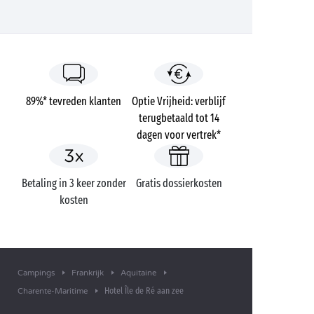
89%* tevreden klanten
Optie Vrijheid: verblijf
terugbetaald tot 14
dagen voor vertrek*
Betaling in 3 keer zonder
Gratis dossierkosten
kosten
Campings
Frankrijk
Aquitaine
Hotel Île de Ré aan zee
Charente-Maritime