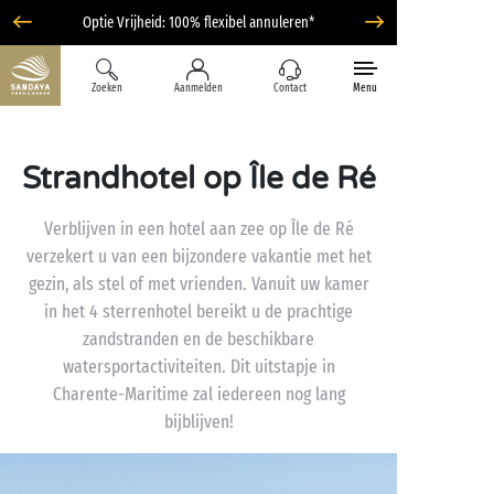
Optie Vrijheid: 100% flexibel annuleren*
Zoeken
Aanmelden
Contact
Menu
Strandhotel op Île de Ré
Verblijven in een hotel aan zee op Île de Ré
verzekert u van een bijzondere vakantie met het
gezin, als stel of met vrienden. Vanuit uw kamer
in het 4 sterrenhotel bereikt u de prachtige
zandstranden en de beschikbare
watersportactiviteiten. Dit uitstapje in
Charente-Maritime zal iedereen nog lang
bijblijven!