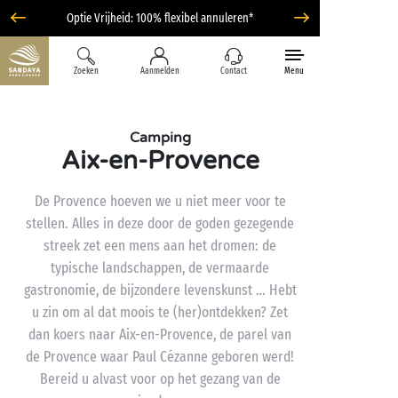
Optie Vrijheid: 100% flexibel annuleren*
Zoeken
Aanmelden
Contact
Menu
Camping
Aix-en-Provence
De Provence hoeven we u niet meer voor te
stellen. Alles in deze door de goden gezegende
streek zet een mens aan het dromen: de
typische landschappen, de vermaarde
gastronomie, de bijzondere levenskunst … Hebt
u zin om al dat moois te (her)ontdekken? Zet
dan koers naar Aix-en-Provence, de parel van
de Provence waar Paul Cézanne geboren werd!
Bereid u alvast voor op het gezang van de