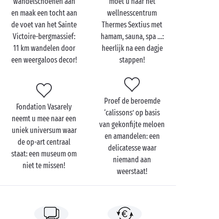
wandelschoenen aan
moet u naar het
Verken deze zomer de Provence, hand in hand met
en maak een tocht aan
wellnesscentrum
uw geliefde. Dankzij het gevarieerde
de voet van het Sainte
Thermes Sextius met
activiteitenaanbod krijgt u niet de tijd om u te
Victoire-bergmassief:
hamam, sauna, spa …:
vervelen. Begin met een bezoek aan het Granet-
11 km wandelen door
heerlijk na een dagje
museum met schitterende werken uit de 15e tot 19e
een weergaloos decor!
stappen!
eeuw: een must! Neem ook een kijkje in het atelier
van Cézanne, een kind van de streek en een geniaal
schilder. Bent u een fervent kunstliefhebber, dan mag
ook het Hôtel de Caumont, een architecturale parel,
Proef de beroemde
Fondation Vasarely
niet op uw programma ontbreken.
‘calissons’ op basis
neemt u mee naar een
van gekonfijte meloen
uniek universum waar
Breng tot besluit van deze mooie dag
en amandelen: een
de op-art centraal
met uw geliefde
een bezoek aan de wijngaarden op
delicatesse waar
staat: een museum om
de heuvels van de Provence. Proef de verrukkelijke
niemand aan
niet te missen!
wijnen en geniet van het betoverende kader:
weerstaat!
romantischer wordt het niet! Tenzij u natuurlijk nog
een prachtige zonsondergang scoort …