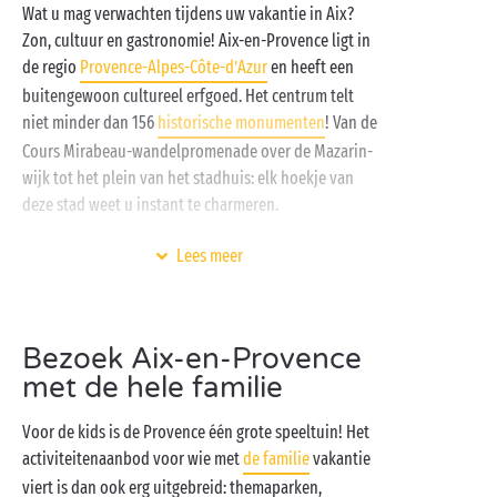
Wat u mag verwachten tijdens uw vakantie in Aix?
Zon, cultuur en gastronomie! Aix-en-Provence ligt in
de regio
Provence-Alpes-Côte-d’Azur
en heeft een
buitengewoon cultureel erfgoed. Het centrum telt
niet minder dan 156
historische monumenten
! Van de
Cours Mirabeau-wandelpromenade over de Mazarin-
wijk tot het plein van het stadhuis: elk hoekje van
deze stad weet u instant te charmeren.
In dit betoverende kader heet uw Sandaya-camping
Lees meer
u hartelijk welkom. U beschikt er over een
volledig ingerichte stacaravan
of
een schaduwrijke kampeerplaats
, een aquapark,
Bezoek Aix-en-Provence
gratis kinderclubs en dag- en avondanimatie. Reken
met de hele familie
daarbij nog het vredige gezang van de cicaden en u
voelt zich al gauw de koning te rijk. Dat is nou
Voor de kids is de Provence één grote speeltuin! Het
precies wat wij bij Sandaya bedoelen met een
activiteitenaanbod voor wie met
de familie
vakantie
zorgeloze campingvakantie!
viert is dan ook erg uitgebreid: themaparken,