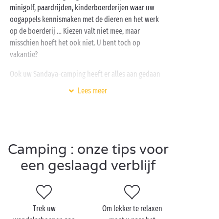
minigolf, paardrijden, kinderboerderijen waar uw
oogappels kennismaken met de dieren en het werk
op de boerderij … Kiezen valt niet mee, maar
misschien hoeft het ook niet. U bent toch op
vakantie?
Ook uw Sandaya-camping heeft er alles aan gedaan
om het uw kleine campinggenoten naar de zin te
Lees meer
maken:
gratis kinderclubs
om nieuwe vrienden te
ontmoeten, leuke spelactiviteiten die het
animatieteam bedacht heeft, en dan vergeten we nog
het
aquapark
om rond te plonsen en lol te trappen.
Camping : onze tips voor
Echt té gek, zo’n Sandaya-camping!
een geslaagd verblijf
Bezoek Aix-en-Provence
met z'n tweetjes
Trek uw
Om lekker te relaxen