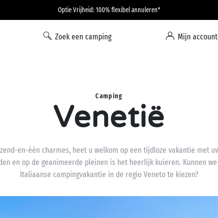
Optie Vrijheid: 100% flexibel annuleren*
Zoek een camping
Mijn account
Camping
Venetië
izend-en-één charmes, heet u welkom op een tijdloze vakantie met uw 
den en op de geanimeerde pleinen is het heerlijk kuieren. Kunnen w
Italiaanse campingvakantie in de regio Veneto te kiezen?