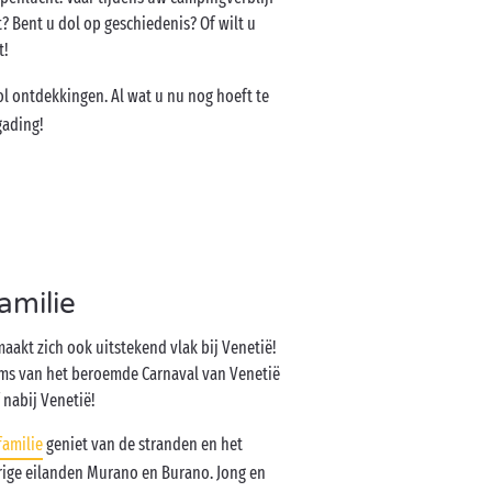
? Bent u dol op geschiedenis? Of wilt u
t!
l ontdekkingen. Al wat u nu nog hoeft te
gading!
amilie
maakt zich ook uitstekend vlak bij Venetië!
ums van het beroemde Carnaval van Venetië
 nabij Venetië!
familie
geniet van de stranden en het
rige eilanden Murano en Burano. Jong en