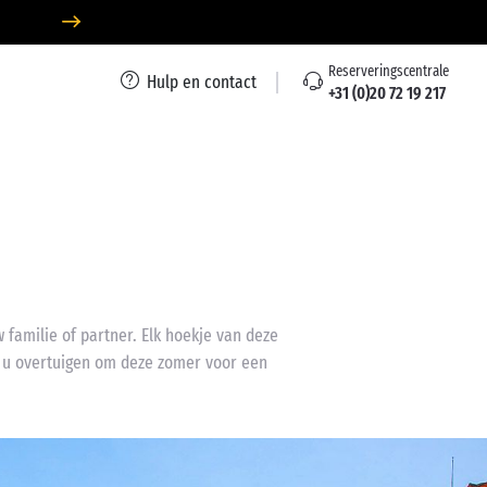
Reserveringscentrale
Hulp en contact
+31 (0)20 72 19 217
familie of partner. Elk hoekje van deze
e u overtuigen om deze zomer voor een