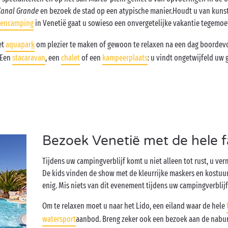
Canal Grande
en bezoek de stad op een atypische manier.
Houdt u van kunst
rencamping
in Venetië gaat u sowieso een onvergetelijke vakantie tegemoe
et
aquapar
k
om plezier te maken of gewoon te relaxen na een dag boordevo
 Een
stacaravan
, een
chalet
of een
kampeerplaats
: u vindt ongetwijfeld uw 
Bezoek Venetië met de hele f
Tijdens uw campingverblijf komt u niet alleen tot rust, u ver
De kids vinden de show met de kleurrijke maskers en kostu
enig. Mis niets van dit evenement tijdens uw campingverblijf
Om te relaxen moet u naar het Lido, een eiland waar de hele
watersport
aanbod. Breng zeker ook een bezoek aan de nabu