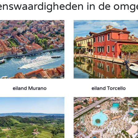
enswaardigheden in de omg
eiland Murano
eiland Torcello