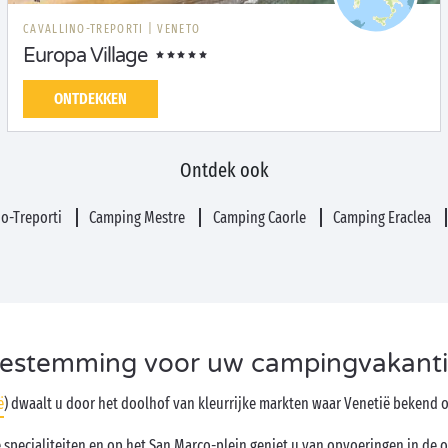
CAVALLINO-TREPORTI
|
VENETO
Europa Village
ONTDEKKEN
Ontdek ook
no-Treporti
Camping Mestre
Camping Caorle
Camping Eraclea
 bestemming voor uw campingvakanti
ë
) dwaalt u door het doolhof van kleurrijke markten waar Venetië bekend o
ale specialiteiten en op het San Marco-plein geniet u van opvoeringen in de