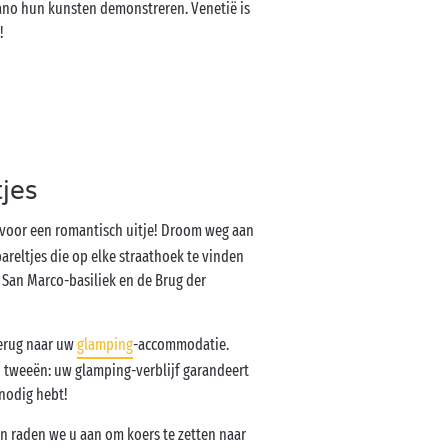
urano hun kunsten demonstreren. Venetië is
!
jes
 voor een romantisch uitje! Droom weg aan
reltjes die op elke straathoek te vinden
e San Marco-basiliek en de Brug der
terug naar uw
glamping
-accommodatie.
n tweeën: uw glamping-verblijf garandeert
 nodig hebt!
n raden we u aan om koers te zetten naar