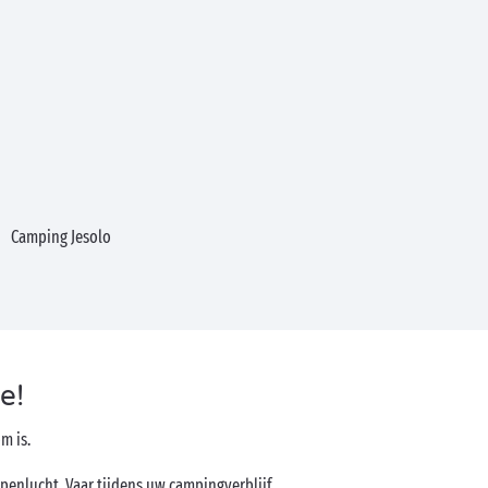
Camping Jesolo
e!
m is.
 openlucht. Vaar tijdens uw campingverblijf