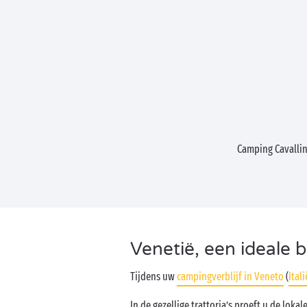
Camping Cavalli
Venetië, een ideale
Tijdens uw
campingverblijf in Veneto
(
Itali
In de gezellige trattoria’s proeft u de lok