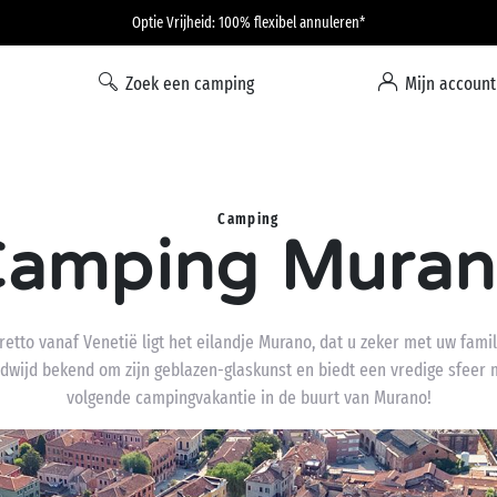
Optie Vrijheid: 100% flexibel annuleren*
Zoek een camping
Mijn account
Camping
amping Mura
tto vanaf Venetië ligt het eilandje Murano, dat u zeker met uw famil
ldwijd bekend om zijn geblazen-glaskunst en biedt een vredige sfeer
volgende campingvakantie in de buurt van Murano!