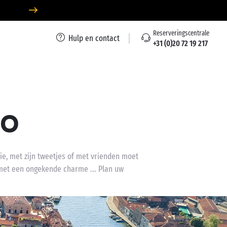
Reserveringscentrale
Hulp en contact
+31 (0)20 72 19 217
no
ie, met zijn tweetjes of met vrienden moet
 met een ongekende charme ... Plan uw