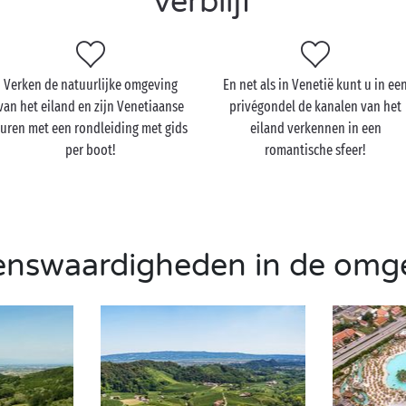
verblijf
Verken de natuurlijke omgeving
En net als in Venetië kunt u in ee
van het eiland en zijn Venetiaanse
privégondel de kanalen van het
uren met een rondleiding met gids
eiland verkennen in een
per boot!
romantische sfeer!
enswaardigheden in de omg