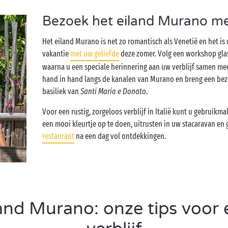
Bezoek het eiland Murano me
Het eiland Murano is net zo romantisch als Venetië en het is 
vakantie
met uw geliefde
deze zomer. Volg een workshop gla
waarna u een speciale herinnering aan uw verblijf samen m
hand in hand langs de kanalen van Murano en breng een bezo
basiliek van
Santi Maria e Donato
.
Voor een rustig, zorgeloos verblijf in Italië kunt u gebruik
een mooi kleurtje op te doen, uitrusten in uw stacaravan en 
restaurant
na een dag vol ontdekkingen.
and Murano: onze tips voor 