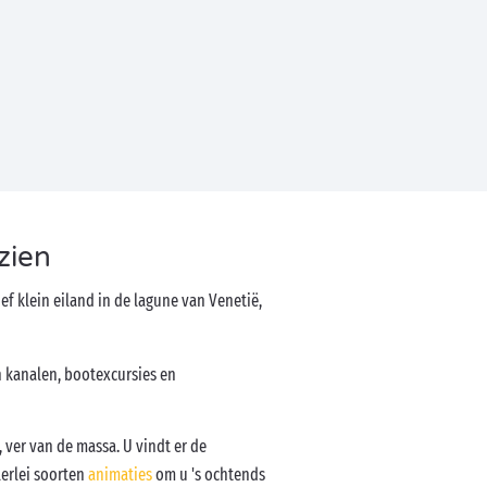
zien
ief klein eiland in de lagune van Venetië,
n kanalen, bootexcursies en
ver van de massa. U vindt er de
lerlei soorten
animaties
om u 's ochtends