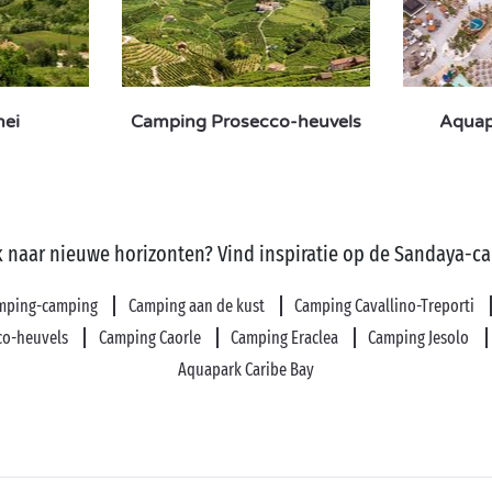
nei
Camping Prosecco-heuvels
Aquap
 naar nieuwe horizonten? Vind inspiratie op de Sandaya-c
mping-camping
Camping aan de kust
Camping Cavallino-Treporti
co-heuvels
Camping Caorle
Camping Eraclea
Camping Jesolo
Aquapark Caribe Bay