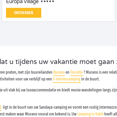
Europa Village
ONTDEKKEN
at u tijdens uw vakantie moet gaan 
oren praten, met zijn buureilanden
Burano
en
Torcello
? Murano is een relat
iviteiten voor uw verblijf op een
5-sterrencamping
in de buurt.
je uit vlak bij uw luxeaccommodatie en biedt mooie wandelingen langs zij
ë
ligt in de buurt van uw Sandaya-camping en vormt een rustig intermezzo, 
skunst maken waar Murano vooral om bekend is. Uw
camping in Italië
heeft al