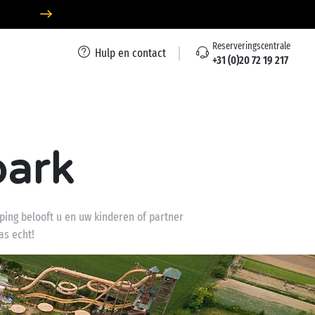
Reserveringscentrale
Hulp en contact
+31 (0)20 72 19 217
park
mping belooft u en uw kinderen of partner
as echt!