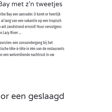
Bay met z’n tweetjes
ribe Bay een aanrader. U komt er heerlijk
u al lang van een vakantie op een tropisch
n wit zandstrand errond! Huur vervolgens
de Lazy River …
voorzien: een zonsondergang bij het
ische tête-à-tête in één van de restaurants
van een welverdiende nachtrust in uw
or een geslaagd