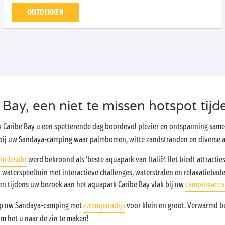
ONTDEKKEN
Bay, een niet te missen hotspot tijd
 Caribe Bay u een spetterende dag boordevol plezier en ontspanning samen
 bij uw Sandaya-camping waar palmbomen, witte zandstranden en diverse att
in Jesolo
werd bekroond als ‘beste aquapark van Italië’. Het biedt attracties
 waterspeeltuin met interactieve challenges, waterstralen en relaxatiebad
en tijdens uw bezoek aan het aquapark Caribe Bay vlak bij uw
campingacc
 op uw Sandaya-camping met
zwemparadijs
voor klein en groot. Verwarmd 
om het u naar de zin te maken!