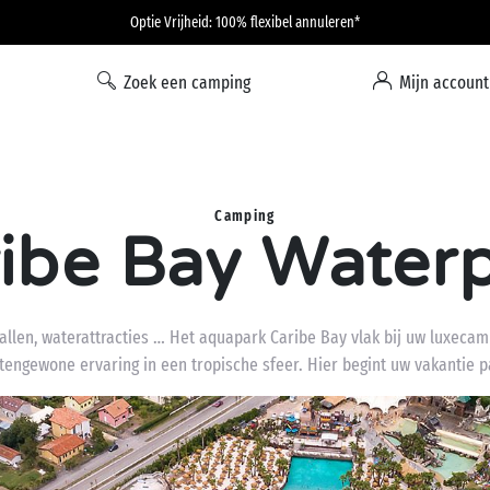
Optie Vrijheid: 100% flexibel annuleren*
Zoek een camping
Mijn account
Camping
ibe Bay Water
vallen, waterattracties … Het aquapark Caribe Bay vlak bij uw luxeca
tengewone ervaring in een tropische sfeer. Hier begint uw vakantie p