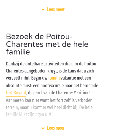
De campings en de vakantiedorpen van Sandaya
Lees meer
verwennen u met een infrastructuur- en
dienstenaanbod dat SPECIAAL voor u bedacht werd:
verwarmde aquaparken, een ruime keuze aan
Bezoek de Poitou-
accommodaties (kampeerplaatsen, stacaravans,
tenten, lodges
,
boomhutten
), activiteiten en
Charentes met de hele
animatie voor iedereen. En dat op de mooiste plekjes
familie
van Europa!
Dankzij de ontelbare activiteiten die u in de Poitou-
Charentes aangeboden krijgt, is de kans dat u zich
verveelt nihil. Begin uw
familie
vakantie met een
absolute must: een bootexcursie naar het beroemde
Fort Boyard
, de parel van de Charente-Maritime!
Aanmeren kan niet want het fort zelf is verboden
terrein, maar u komt er wel heel dicht bij. De hele
familie kijkt zijn ogen uit!
Staan er nog meer familieactiviteiten op het
Lees meer