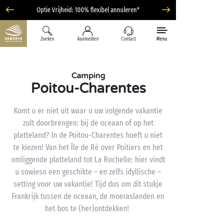
Optie Vrijheid: 100% flexibel annuleren*
Zoeken
Aanmelden
Contact
Menu
Camping
Poitou-Charentes
Komt u er niet uit waar u uw volgende vakantie
zult doorbrengen: bij de oceaan of op het
platteland? In de Poitou-Charentes hoeft u niet
te kiezen! Van het Île de Ré over Poitiers en het
omliggende platteland tot La Rochelle: hier vindt
u sowieso een geschikte – en zelfs idyllische –
setting voor uw vakantie! Tijd dus om dit stukje
Frankrijk tussen de oceaan, de moeraslanden en
het bos te (her)ontdekken!