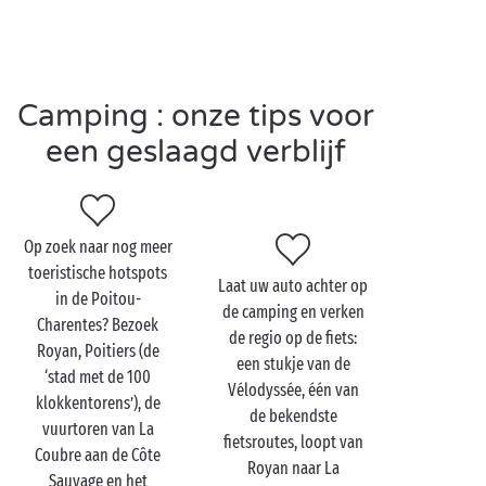
programma? Jawel! Een bezoek aan het aquarium van
La Rochelle
dat tot de grootste van Europa behoort,
een dag naar de
zoo van La Palmyre
met dieren van
over de hele wereld, en een excursie naar het
Camping : onze tips voor
attractiepark Futuroscope ten noorden van Poitiers
voor een dag boordevol amusement en sensationele
een geslaagd verblijf
ervaringen!
Op zoek naar nog meer
Bezoek de Poitou-
toeristische hotspots
Laat uw auto achter op
Charentes met z'n
in de Poitou-
de camping en verken
tweetjes
Charentes? Bezoek
de regio op de fiets:
Royan, Poitiers (de
een stukje van de
Het regionaal natuurpark van de moeraslanden van
‘stad met de 100
Vélodyssée, één van
de Poitou, vlak bij de Atlantische Oceaan en La
klokkentorens’), de
de bekendste
Rochelle, is een heus natuurparadijs dat ook wel het
vuurtoren van La
fietsroutes, loopt van
‘Groene Venetië’ wordt genoemd. Terecht! Verken
Coubre aan de Côte
Royan naar La
deze unieke plek op de
fiets
of in een
kano
samen
Sauvage en het