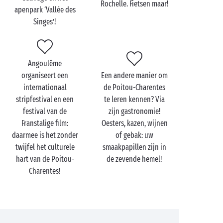
Rochelle. Fietsen maar!
met uw wederhelft!
apenpark ‘Vallée des
Singes’!
Zin om het ruime sop te kiezen, een dag lang de
jodiumrijke zeelucht in te ademen en dagverse vis en
zeevruchten te degusteren? Op dan naar
het Île de Ré
Angoulême
en
het Île d'Oléron
! Alle tortelduifjes zijn dol op deze
organiseert een
Een andere manier om
eilanden met hun verbluffende schoonheid.
internationaal
de Poitou-Charentes
stripfestival en een
te leren kennen? Via
festival van de
zijn gastronomie!
Franstalige film:
Oesters, kazen, wijnen
daarmee is het zonder
of gebak: uw
twijfel het culturele
smaakpapillen zijn in
hart van de Poitou-
de zevende hemel!
Charentes!