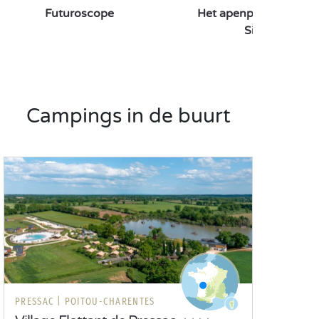
Futuroscope
Het apenpark ‘Vallée d
Singes’
Campings in de buurt
PRESSAC |
POITOU-CHARENTES