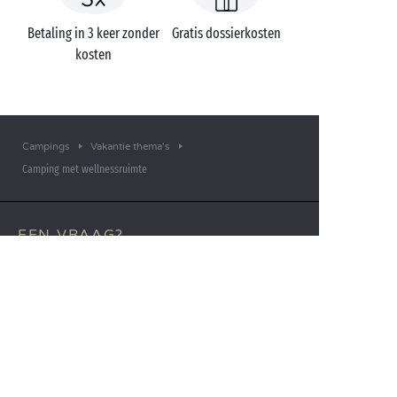
Betaling in 3 keer zonder
Gratis dossierkosten
kosten
Campings
Vakantie thema's
Camping met wellnessruimte
EEN VRAAG?
Bel ons op
+31 (0)20 72 19 217
MOBIELE APP
Alle informatie over uw verblijf
binnen handbereik!