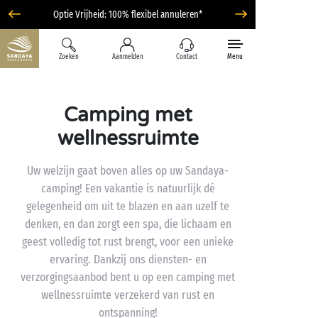
Optie Vrijheid: 100% flexibel annuleren*
Zoeken
Aanmelden
Contact
Menu
Camping met
wellnessruimte
Uw welzijn gaat boven alles op uw Sandaya-
camping! Een vakantie is natuurlijk dé
gelegenheid om uit te blazen en aan uzelf te
denken, en dan zorgt een spa, die lichaam en
geest volledig tot rust brengt, voor een unieke
ervaring. Dankzij ons diensten- en
verzorgingsaanbod bent u op een camping met
wellnessruimte verzekerd van rust en
ontspanning!