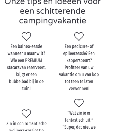
Onze tips en ideeën voor
verwarmde zwembad, in de hamam, in de sauna of in
een schitterende
de bubbelbaden.
campingvakantie
Maar er is nog meer! Geniet ook van de verzorgingen
die u zelf kunt uitkiezen en die worden aangeboden
in een sfeervol kwaliteitskader waarin heerlijke
aroma’s rondzweven. Modelages, lichaamsmassages,
Een balneo-sessie
Een pedicure- of
gezichtsverzorgingen, schoonheidsbehandelingen …
wanneer u maar wilt?
epileersessie? Een
Hebt u zin om u te laten verwennen, dan bent u op
Wie een PREMIUM
kappersbeurt?
de campings met spa in goede handen!
stacaravan reserveert,
Profiteer van uw
krijgt er een
vakantie om u van kop
bubbelbad bij in de
tot teen te laten
tuin!
verwennen!
“Wat zie je er
fantastisch uit!”
Zin in een romantische
“Super, dat nieuwe
wellness-sessie? De