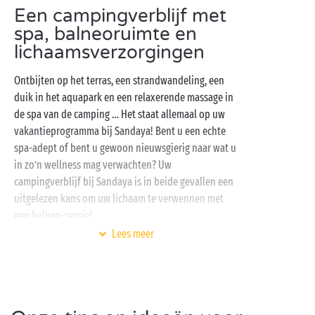
Een campingverblijf met
spa, balneoruimte en
lichaamsverzorgingen
Ontbijten op het terras, een strandwandeling, een
duik in het aquapark en een relaxerende massage in
de spa van de camping … Het staat allemaal op uw
vakantieprogramma bij Sandaya! Bent u een echte
spa-adept of bent u gewoon nieuwsgierig naar wat u
in zo’n wellness mag verwachten? Uw
campingverblijf bij Sandaya is in beide gevallen een
uitgelezen kans om uw lichaam te verwennen met
een balneo-sessie!
Lees meer
Zowel alleen als in het gezelschap van uw favoriete
campinggenoten wordt het écht genieten in onze
wellnessruimte. Die heeft haar naam overigens niet
gestolen en nodigt uit om verder te relaxen onder de
hydromassagestralen van het overdekte en