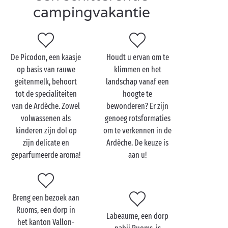
Een camping met spa in de Ardèche is ook een
campingvakantie
perfecte uitvalsbasis om de omgeving te verkennen.
En niet alleen dat! De Ardèche staat bekend om zijn
voortreffelijke
gastronomie
en uitzonderlijke terroir.
De Picodon, een kaasje
Houdt u ervan om te
Zijn traditionele restaurants serveren een rijke en
op basis van rauwe
klimmen en het
gevarieerde keuken op basis van aardappelen,
geitenmelk, behoort
landschap vanaf een
kastanjes, bosbessen en fijne vleeswaren.
tot de specialiteiten
hoogte te
Wijnliefhebbers
kunnen bovendien hun hart
van de Ardèche. Zowel
bewonderen? Er zijn
ophalen dankzij de vele wijngaarden en hun
volwassenen als
genoeg rotsformaties
verrukkelijke AOC-wijnen.
kinderen zijn dol op
om te verkennen in de
zijn delicate en
Ardèche. De keuze is
geparfumeerde aroma!
aan u!
Breng een bezoek aan
Ruoms, een dorp in
Labeaume, een dorp
het kanton Vallon-