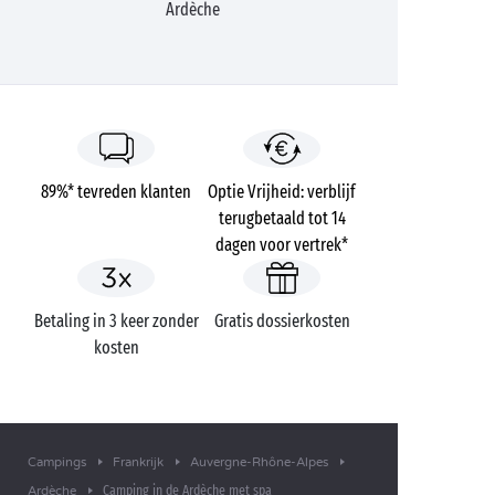
Ardèche
89%* tevreden klanten
Optie Vrijheid: verblijf
terugbetaald tot 14
dagen voor vertrek*
Betaling in 3 keer zonder
Gratis dossierkosten
kosten
Campings
Frankrijk
Auvergne-Rhône-Alpes
Camping in de Ardèche met spa
Ardèche