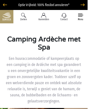
Optie Vrijheid: 100% flexibel annuleren*
Zoeken
Aanmelden
Contact
Menu
Camping Ardèche met
Spa
Een huuraccommodatie of kampeerplaats op
een camping in de Ardèche met spa garandeert
u een onvergetelijke kwaliteitsvakantie in een
groen en zonovergoten kader. Trakteer uzelf op
een welverdiende pauze en ontdek wat absolute
relaxatie is, terwijl u geniet van de hamam, de
sauna, de bubbelbaden en de lichaams- en
gelaatsverzorgingen.