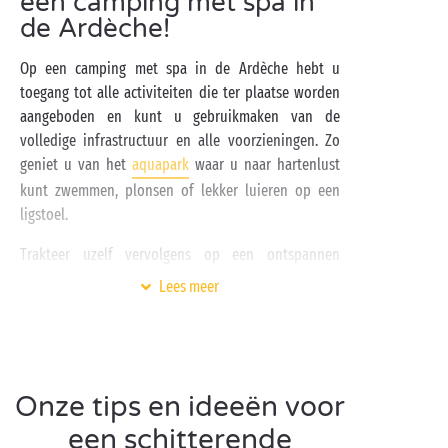
een camping met spa in
de Ardèche!
Op een camping met spa in de Ardèche hebt u
toegang tot alle activiteiten die ter plaatse worden
aangeboden en kunt u gebruikmaken van de
volledige infrastructuur en alle voorzieningen. Zo
geniet u van het
aquapark
waar u naar hartenlust
kunt zwemmen, plonsen of lekker luieren op een
ligstoel.
Trakteer uzelf vervolgens op een ontspannen
moment in de spa die uitnodigt tot relaxen. Massage,
Lees meer
balneo-zwembad, sensoriële douches, bubbelbaden,
modelage, zintuiglijke ontspanning,
lichaamsverzorgingen, manicure/pedicure …: de spa
op uw camping voelt als een cocon die helemaal aan
uw
welbevinden
gewijd is! Aan alles is gedacht om de
Onze tips en ideeën voor
harmonie tussen lichaam en geest te bevorderen.
een schitterende