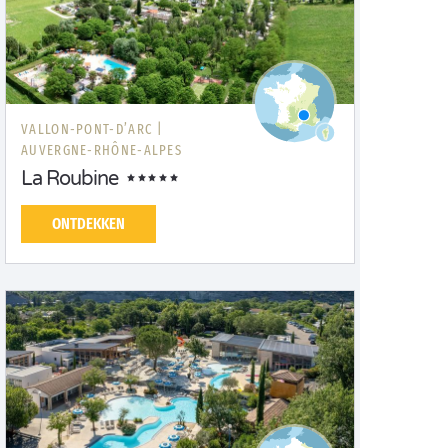
VALLON-PONT-D’ARC |
AUVERGNE-RHÔNE-ALPES
La Roubine
ONTDEKKEN