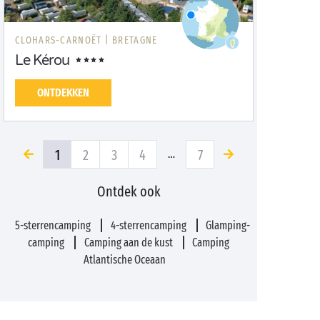
CLOHARS-CARNOËT |
BRETAGNE
Le Kérou
ONTDEKKEN
1
2
3
4
7
…
Ontdek ook
5-sterrencamping
4-sterrencamping
Glamping-
camping
Camping aan de kust
Camping
Atlantische Oceaan