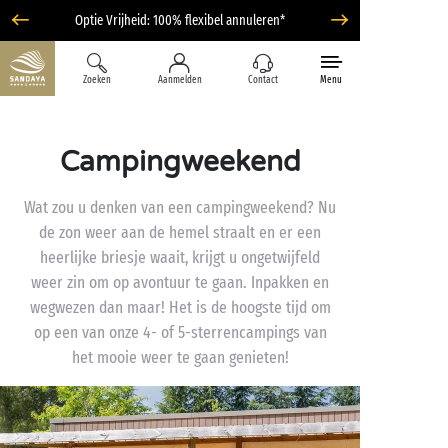
Optie Vrijheid: 100% flexibel annuleren*
Zoeken
Aanmelden
Contact
Menu
Campingweekend
Wat zou u denken van een campingweekend? Nu
de zon weer aan de hemel straalt en er een
heerlijke briesje waait, krijgt u ongetwijfeld
weer zin om op avontuur te gaan. Inpakken en
wegwezen dan maar! Het is de hoogste tijd om
op een van onze 4- of 5-sterrencampings van
het mooie weer te gaan genieten!