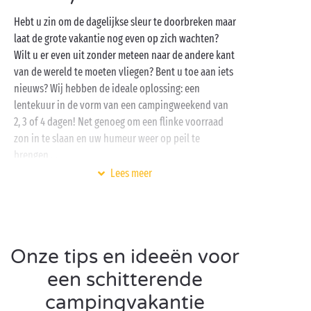
Hebt u zin om de dagelijkse sleur te doorbreken maar
laat de grote vakantie nog even op zich wachten?
Wilt u er even uit zonder meteen naar de andere kant
van de wereld te moeten vliegen? Bent u toe aan iets
nieuws? Wij hebben de ideale oplossing: een
lentekuur in de vorm van een campingweekend van
2, 3 of 4 dagen! Net genoeg om een flinke voorraad
zon in te slaan en uw humeur weer op peil te
brengen …
Lees meer
Tijdens uw verblijf
met zijn tweetjes
of
met de familie
krijgt verveling geen kans. Alles is
aanwezig om met volle teugen van een lang of kort
verblijf te genieten. U vindt het vast enig om in de
Onze tips en ideeën voor
turkooisblauwe zwembaden van het aquapark een
aquagymles mee te pikken, de omgeving van de
een schitterende
camping
op de fiets
te verkennen, een partijtje
campingvakantie
minigolf
in de openlucht te spelen en de dag te