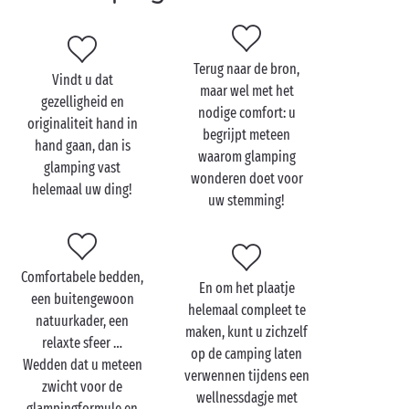
besluiten bij een heerlijk diner op het terras van uw
stacaravan
. Een mens zou er haast zin van krijgen om
het weekend een keertje flink te verlengen!
Terug naar de bron,
Vindt u dat
maar wel met het
gezelligheid en
nodige comfort: u
originaliteit hand in
begrijpt meteen
hand gaan, dan is
waarom glamping
glamping vast
wonderen doet voor
helemaal uw ding!
uw stemming!
Comfortabele bedden,
En om het plaatje
een buitengewoon
helemaal compleet te
natuurkader, een
maken, kunt u zichzelf
relaxte sfeer …
op de camping laten
Wedden dat u meteen
verwennen tijdens een
zwicht voor de
wellnessdagje met
glampingformule en