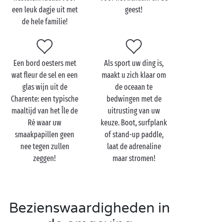
worden gebruikt en de geschiedenis van deze
een leuk dagje uit met
geest!
eeuwenoude activiteit zullen geen geheimen meer
de hele familie!
voor u hebben. En, wie weet, misschien geeft dat uw
kleine kampeerders wel ideeën voor hun toekomst!
Na dit verhelderende bezoek komt u langs de winkel
Een bord oesters met
Als sport uw ding is,
om een zilt souvenir mee te nemen van uw bezoek
wat fleur de sel en een
maakt u zich klaar om
aan het
Île de Ré
om de smaak van uw gerechten te
glas wijn uit de
de oceaan te
versterken. Zo heeft u het Île de Ré altijd binnen
Charente: een typische
bedwingen met de
handbereik.
maaltijd van het Île de
uitrusting van uw
Ré waar uw
keuze. Boot, surfplank
smaakpapillen geen
of stand-up paddle,
nee tegen zullen
laat de adrenaline
Bezoek de zoutpannen
zeggen!
maar stromen!
met z’n tweetjes
Voor (
verliefde
) natuurliefhebbers is een
fiets
tocht
door de zoutpannen een ideale gedeelde activiteit.
Bezienswaardigheden in
De zoutpannen onthullen hun geheimen op het