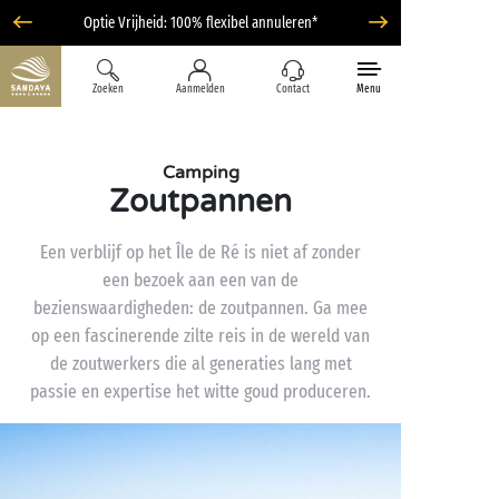
Optie Vrijheid: 100% flexibel annuleren*
Zoeken
Aanmelden
Contact
Menu
Camping
Zoutpannen
Een verblijf op het Île de Ré is niet af zonder
een bezoek aan een van de
bezienswaardigheden: de zoutpannen. Ga mee
op een fascinerende zilte reis in de wereld van
de zoutwerkers die al generaties lang met
passie en expertise het witte goud produceren.