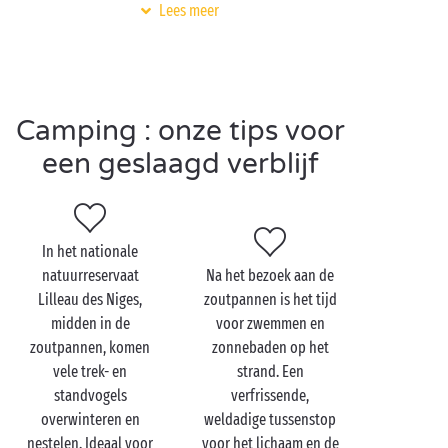
Bij uw Sandaya-camping krijgt u het beste van het Île
Lees meer
de Ré op een dienblaadje aangeboden. Dankzij de
ideale ligging tussen de zoutpannen en de
oceaan
kunt u eenvoudig het hele eiland en de
bezienswaardigheden ervan bezoeken. En tijdens uw
rustdagen zult u moeiteloos iets te doen vinden!
Camping : onze tips voor
Aquapark
,
gratis kinderclubs
,
sportterreinen
en nog
een geslaagd verblijf
veel meer staan tot uw beschikking.
In het nationale
Bezoek de zoutpannen
natuurreservaat
Na het bezoek aan de
met de hele familie
Lilleau des Niges,
zoutpannen is het tijd
midden in de
voor zwemmen en
Een rondleiding met gids door het ecomuseum van
zoutpannen, komen
zonnebaden op het
de zoutpannen in Loix,
met de hele familie
, is een
vele trek- en
strand. Een
goede manier om alles te weten te komen over de
standvogels
verfrissende,
productie van het witte goud. Van de
overwinteren en
weldadige tussenstop
gereedschappen die voor de productie en de oogst
nestelen. Ideaal voor
voor het lichaam en de