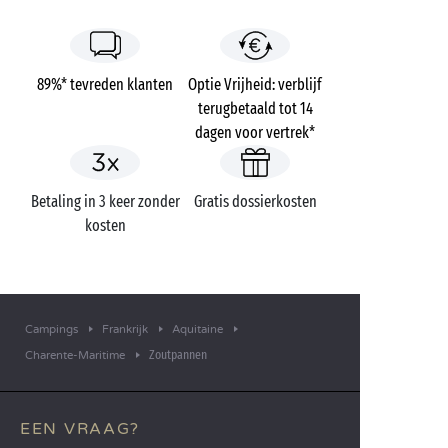
89%* tevreden klanten
Optie Vrijheid: verblijf
terugbetaald tot 14
dagen voor vertrek*
Betaling in 3 keer zonder
Gratis dossierkosten
kosten
Campings
Frankrijk
Aquitaine
Zoutpannen
Charente-Maritime
EEN VRAAG?