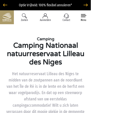
Optie Vrijheid: 100% flexibel annuleren*
Zoeken
Aanmelden
Contact
Menu
Camping
Camping Nationaal
natuurreservaat Lilleau
des Niges
Het natuurreservaat Lilleau des Niges te
midden van de zoutpannen aan de noordkant
van het Île de Ré is in de lente en de herfst een
waar vogelparadijs. En dat op een steenworp
afstand van uw eersteklas
campingaccommodatie! Wilt u zich laten
verrassen door dit mooie plekje in de gemeente