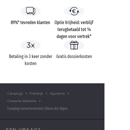
89%* tevreden klanten
Optie Vrijheid: verblijf
terugbetaald tot 14
dagen voor vertrek*
Betaling in 3 keer zonder
Gratis dossierkosten
kosten
Campings
Frankrijk
Aquitaine
Charente-Maritime
Camping natuurreservaat Lilleau des Niges