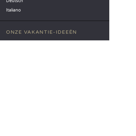
Deutsch
Italiano
ONZE VAKANTIE-IDEEËN
Campings in Noord-Frankrijk
Camping Zuid-Frankrijk
Camping met Zwembad
TOPBESTEMMINGEN
Camping Île-de-France
Camping Aquitaine
Camping Catalonië
SANDAYA