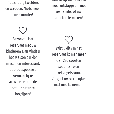
rietlanden, kwelders
luieren.
mooi uitstapje om met
en wadden. Niets meer,
uw familie of uw
niets minder!
geliefde te maken!
Bezoek het
natuurreservaat Lilleau
Bezoekt u het
des Niges met de hele
reservaat met uw
familie
Wist u dit? In het
kinderen? Dan vindt u
reservaat komen meer
het Maison du Fier
Maak
met uw familie
op een steenworp afstand van
dan 250 soorten
misschien interessant:
het lieflijke dorpje Les Portes-en-Ré kennis met
sedentaire en
het biedt speelse en
allerlei vogelsoorten tijdens een wandeling door het
trekvogels voor.
vermakelijke
natuurreservaat Lilleau des Niges, dat vlak bij de
Vergeet uw verrekijker
activiteiten om de
camping ligt. Een waar avontuur voor klein en groot.
niet mee te nemen!
natuur beter te
Bezoek voor of na uw excursie het Maison du Fier, dat
begrijpen!
allerlei interactieve exposities, pedagogische spellen
en andere leuke activiteiten voor de kinderen biedt.
En als u er een hele dag voor uittrekt, is het ook leuk