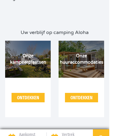
Uw verblijf op camping Aloha
Onze
Onze
kampeerplaatsen
huuraccommodaties
ONTDEKKEN
ONTDEKKEN
Aankomst
Vertrek