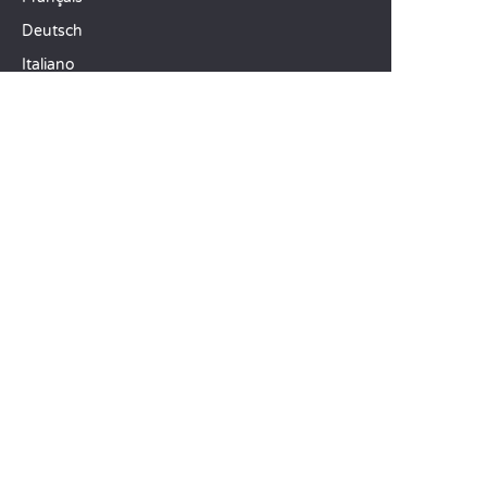
Deutsch
Italiano
ONZE VAKANTIE-IDEEËN
Campings in Noord-Frankrijk
Camping Zuid-Frankrijk
Camping met Zwembad
TOPBESTEMMINGEN
Camping Île-de-France
Camping Aquitaine
Camping Catalonië