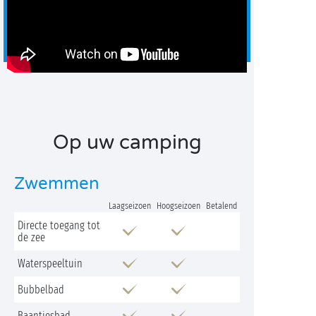
Op uw camping
Zwemmen
Laagseizoen
Hoogseizoen
Betalend
Directe toegang tot
de zee
Waterspeeltuin
Bubbelbad
Baantjesbad