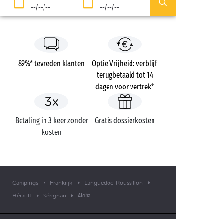
--/--/--
--/--/--
89%* tevreden klanten
Optie Vrijheid: verblijf
terugbetaald tot 14
dagen voor vertrek*
Betaling in 3 keer zonder
Gratis dossierkosten
kosten
Campings
Frankrijk
Languedoc-Roussillon
Aloha
Hérault
Sérignan