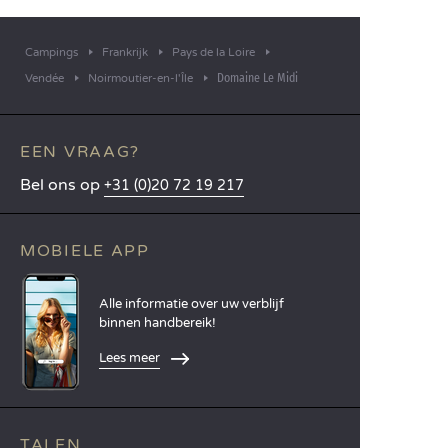
Campings
Frankrijk
Pays de la Loire
Domaine Le Midi
Vendée
Noirmoutier-en-l'Île
EEN VRAAG?
Bel ons op
+31 (0)20 72 19 217
MOBIELE APP
Alle informatie over uw verblijf
binnen handbereik!
Lees meer
TALEN