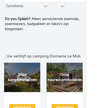
Zonneterras
Do you Splash?
Alleen aansluitende zwemslip,
zwemboxers, badpakken en bikini’s zijn
toegestaan.
Uw verblijf op camping Domaine Le Midi
Onze
Onze
kampeerplaatsen
huuraccommodaties
ONTDEKKEN
ONTDEKKEN