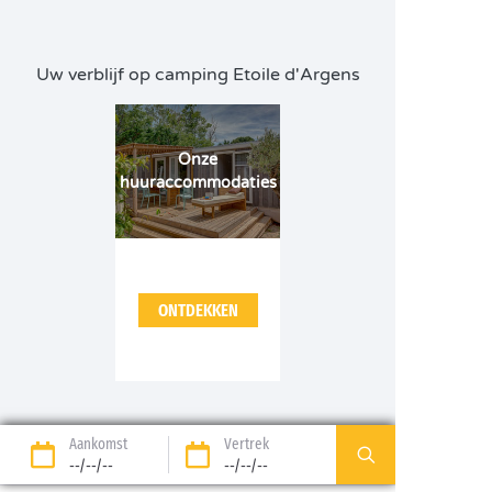
Uw verblijf op camping Etoile d'Argens
Onze
huuraccommodaties
ONTDEKKEN
Aankomst
Vertrek
--/--/--
--/--/--