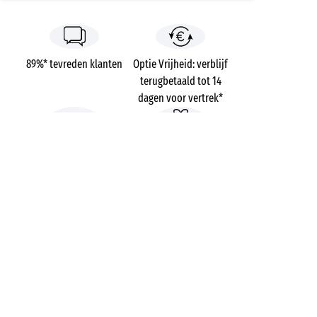
89%* tevreden klanten
Optie Vrijheid: verblijf
terugbetaald tot 14
dagen voor vertrek*
Betaling in 3 keer zonder
Gratis dossierkosten
kosten
Campings
Frankrijk
Provence-Alpes-Côte d'Azur
Var
Fréjus
Etoile d'Argens