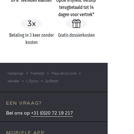
89%* tevreden klanten
Optie Vrijheid: verblijf
terugbetaald tot 14
dagen voor vertrek*
Betaling in 3 keer zonder
Gratis dossierkosten
kosten
Campings
Frankrijk
Pays de la Loire
La Bosse
Vendée
L’Épine
EEN VRAAG?
Bel ons op
+31 (0)20 72 19 217
MOBIELE APP