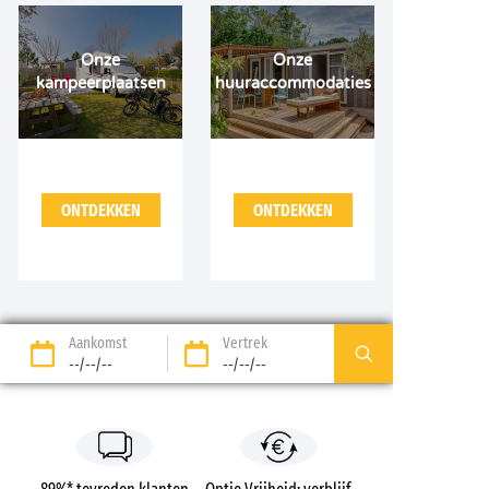
Onze
Onze
kampeerplaatsen
huuraccommodaties
ONTDEKKEN
ONTDEKKEN
Aankomst
Vertrek
--/--/--
--/--/--