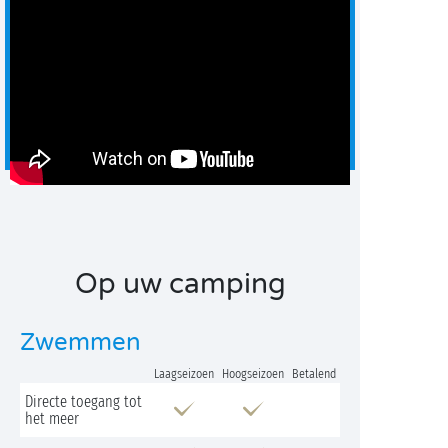
Op uw camping
Zwemmen
Laagseizoen
Hoogseizoen
Betalend
Directe toegang tot
het meer