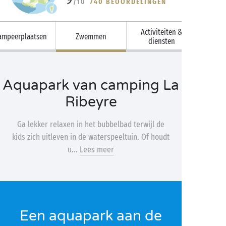
/10
740 BEOORDELINGEN
Activiteiten &
ampeerplaatsen
Zwemmen
diensten
Aquapark van camping La
Ribeyre
Ga lekker relaxen in het bubbelbad terwijl de
kids zich uitleven in de waterspeeltuin. Of houdt
u...
Lees meer
Een aquapark aan de