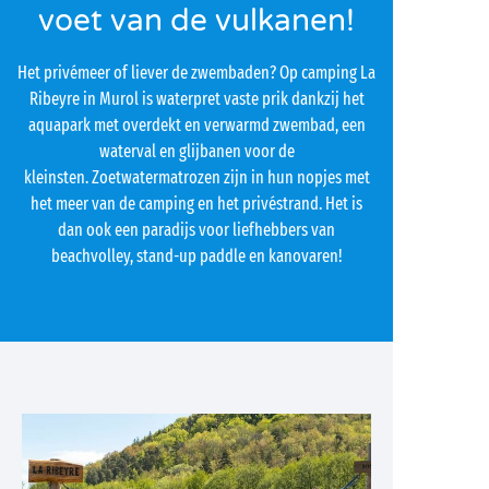
voet van de vulkanen!
Het privémeer of liever de zwembaden? Op camping La
Ribeyre in Murol is waterpret vaste prik dankzij het
aquapark met overdekt en verwarmd zwembad, een
waterval en glijbanen voor de
kleinsten. Zoetwatermatrozen zijn in hun nopjes met
het meer van de camping en het privéstrand. Het is
dan ook een paradijs voor liefhebbers van
beachvolley, stand-up paddle en kanovaren!