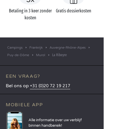
Betaling in 3 keer zonder
Gratis dossierkosten
kosten
Campings
Frankrijk
Auvergne-Rhône-Alpes
La Ribeyre
Puy-de-Dôme
Murol
EEN VRAAG?
Bel ons op
+31 (0)20 72 19 217
MOBIELE APP
Alle informatie over uw verblijf
binnen handbereik!