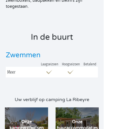
zwemboxers, badpakken en bikini’s zijn
toegestaan.
In de buurt
Zwemmen
Laagseizoen
Hoogseizoen
Betalend
Meer
Uw verblijf op camping La Ribeyre
Onze
Onze
kampeerplaatsen
huuraccommodaties