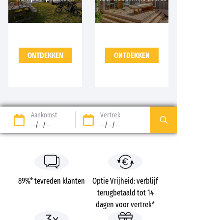
ONTDEKKEN
ONTDEKKEN
Aankomst
Vertrek
--/--/--
--/--/--
89%* tevreden klanten
Optie Vrijheid: verblijf
terugbetaald tot 14
dagen voor vertrek*