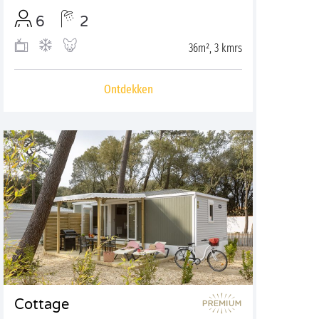
6
2
36m², 3 kmrs
Ontdekken
Cottage