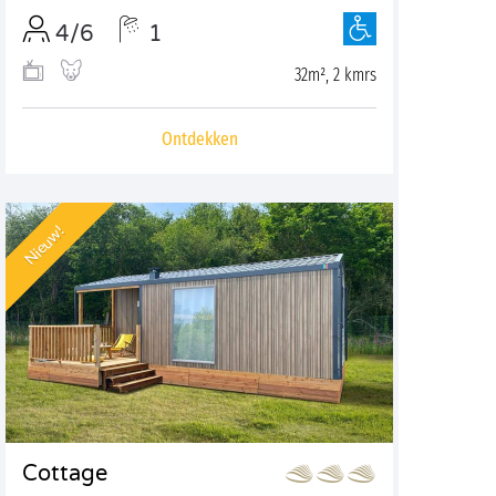
4/6
1
32m², 2 kmrs
Ontdekken
Nieuw!
Cottage