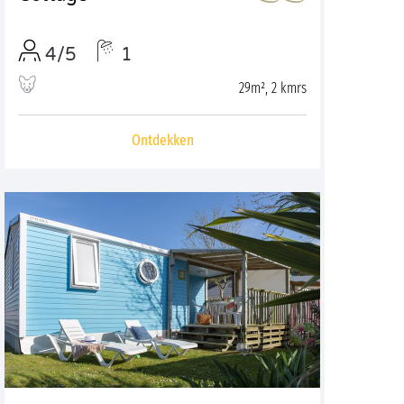
4/5
1
29m², 2 kmrs
Ontdekken