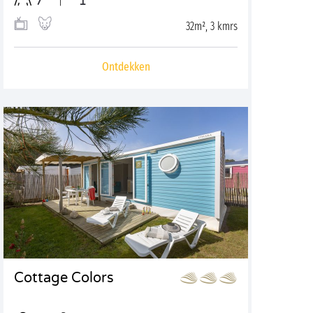
7
1
32m², 3 kmrs
Ontdekken
Cottage Colors