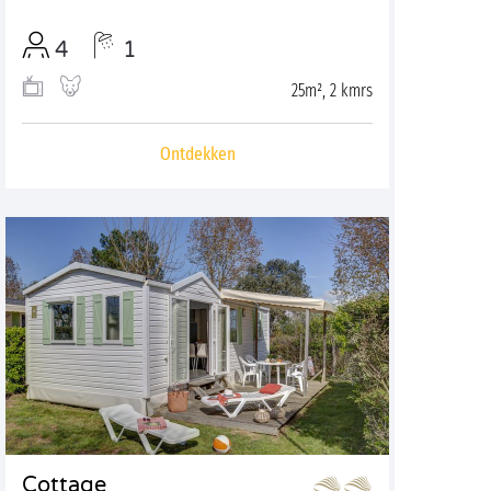
4
1
25m², 2 kmrs
Ontdekken
Cottage