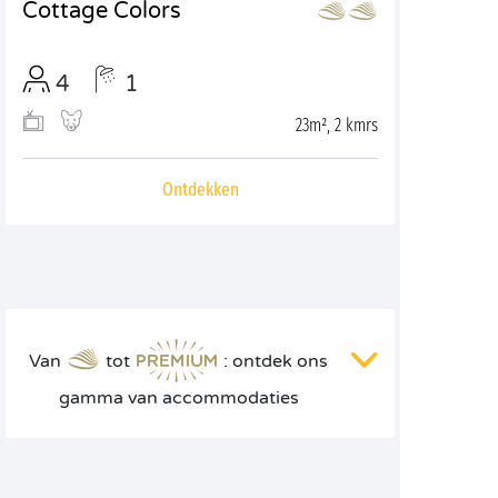
Cottage Colors
4
1
23m², 2 kmrs
Ontdekken
Van
tot
: ontdek ons
gamma van accommodaties