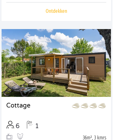
Ontdekken
Cottage
6
1
36m², 3 kmrs