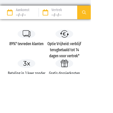
Aankomst
Vertrek
--/--/--
--/--/--
89%* tevreden klanten
Optie Vrijheid: verblijf
terugbetaald tot 14
dagen voor vertrek*
Betaling in 3 keer zonder
Gratis dossierkosten
kosten
Campings
Frankrijk
Pays de la Loire
Le Littoral
Vendée
Talmont-Saint-Hilaire