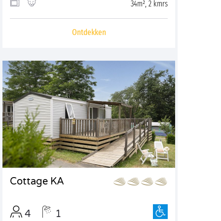
34m², 2 kmrs
Ontdekken
Cottage KA
4
1