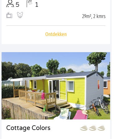
5
1
29m², 2 kmrs
Ontdekken
Cottage Colors