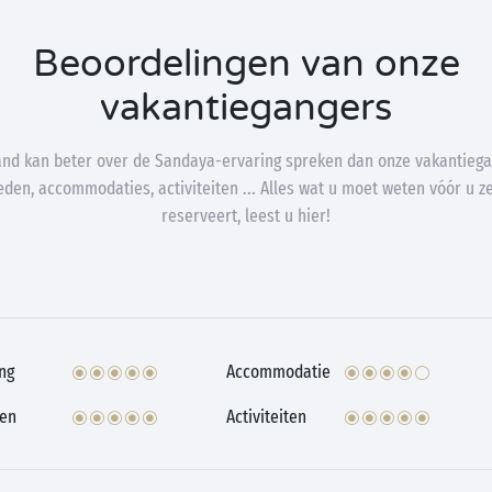
Beoordelingen van onze
vakantiegangers
nd kan beter over de Sandaya-ervaring spreken dan onze vakantiega
den, accommodaties, activiteiten ... Alles wat u moet weten vóór u zel
reserveert, leest u hier!
ng
Accommodatie
ten
Activiteiten