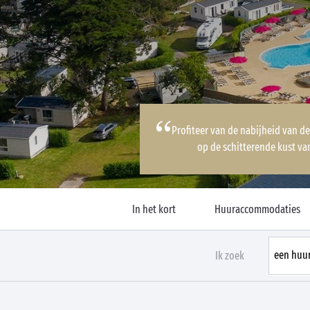
Profiteer van de nabijheid van d
op de schitterende kust va
In het kort
Huuraccommodaties
Ik zoek