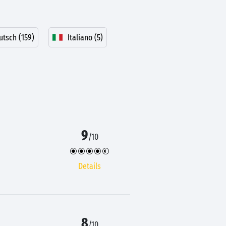
utsch (159)
Italiano (5)
9
/10
Details
8
/10