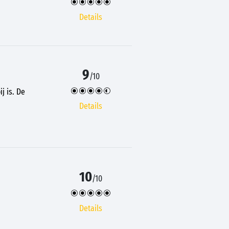
Details
9
/10
j is. De
Details
10
/10
Details