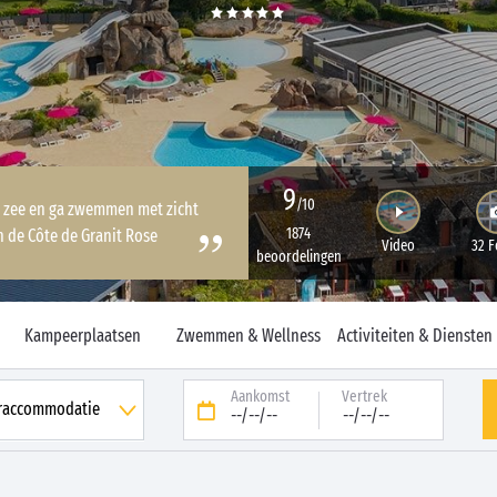
9
/10
e zee en ga zwemmen met zicht
1874
n de Côte de Granit Rose
Video
32 F
beoordelingen
Kampeerplaatsen
Zwemmen & Wellness
Activiteiten & Diensten
Aankomst
Vertrek
--/--/--
--/--/--