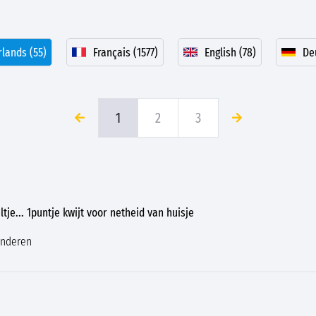
lands (55)
Français (1577)
English (78)
De
1
2
3
tje... 1puntje kwijt voor netheid van huisje
inderen