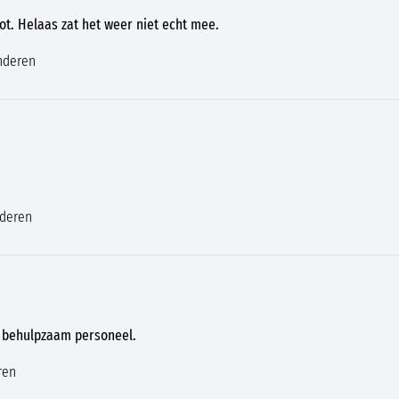
t. Helaas zat het weer niet echt mee.
nderen
nderen
n behulpzaam personeel.
ren