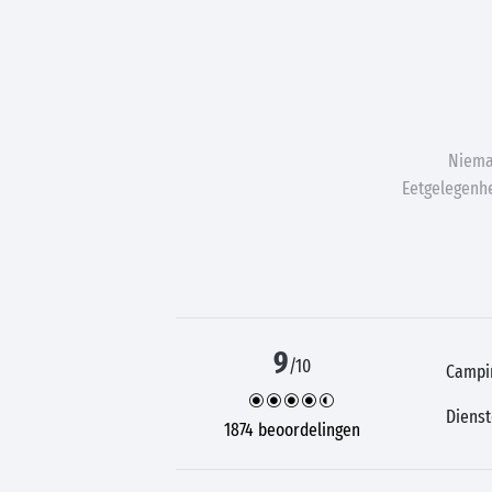
Niema
Eetgelegenhe
9
/10
Campi
Diens
1874 beoordelingen