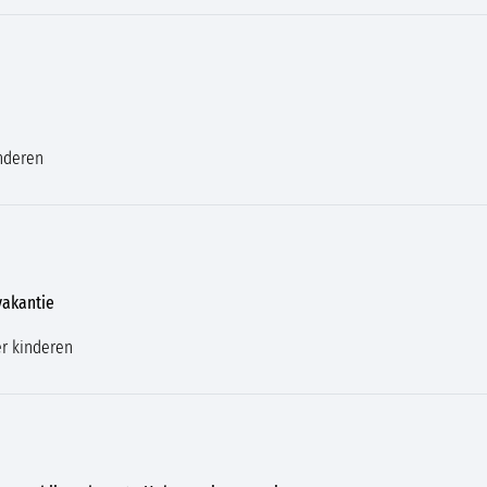
nderen
vakantie
r kinderen