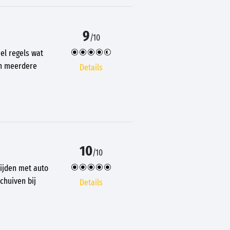
9
/10
el regels wat
och meerdere
Details
10
/10
rijden met auto
chuiven bij
Details