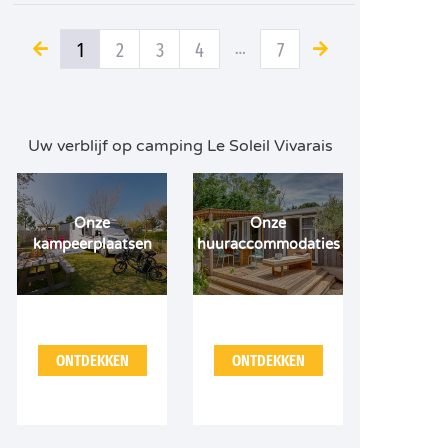
1
2
3
4
…
7
Uw verblijf op camping Le Soleil Vivarais
Onze
Onze
kampeerplaatsen
huuraccommodaties
ONTDEKKEN
ONTDEKKEN