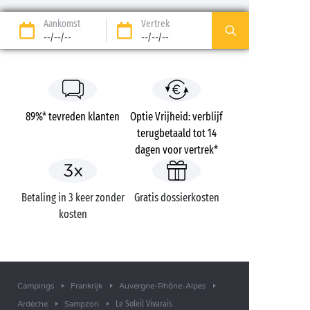
Aankomst
Vertrek
--/--/--
--/--/--
89%* tevreden klanten
Optie Vrijheid: verblijf
terugbetaald tot 14
dagen voor vertrek*
Betaling in 3 keer zonder
Gratis dossierkosten
kosten
Campings
Frankrijk
Auvergne-Rhône-Alpes
Le Soleil Vivarais
Ardèche
Sampzon