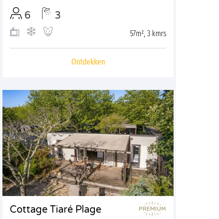
6
3
57m², 3 kmrs
Ontdekken
Cottage Tiaré Plage