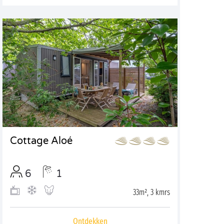
Cottage Aloé
6
1
33m², 3 kmrs
Ontdekken