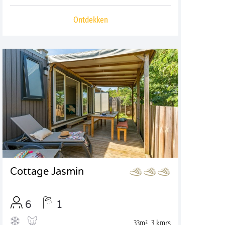
Ontdekken
Cottage Jasmin
6
1
33m², 3 kmrs