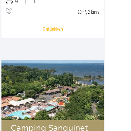
4
1
25m², 2 kmrs
Ontdekken
Camping Sanguinet