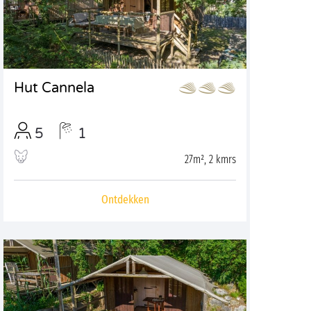
Hut Cannela
5
1
27m², 2 kmrs
Ontdekken