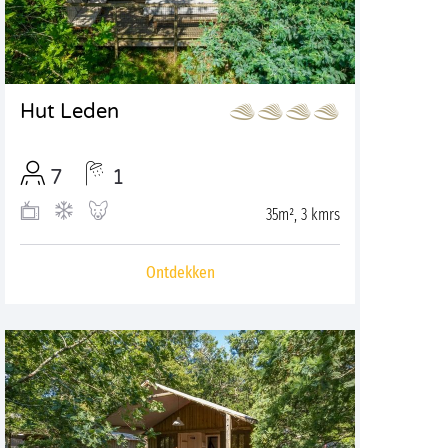
Hut Leden
7
1
35m², 3 kmrs
Ontdekken