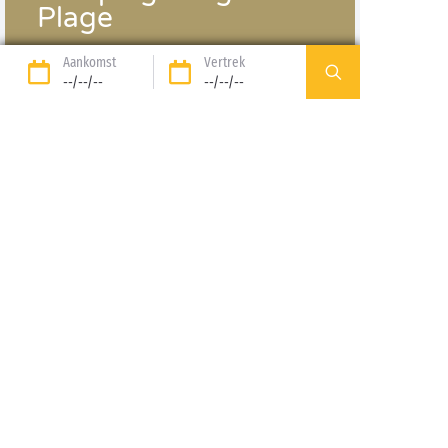
Plage
SANGUINET
|
AQUITAINE
Aankomst
Vertrek
--/--/--
--/--/--
ONTDEK DE NABURIGE CAMPING
Van
tot
: ontdek ons
gamma van accommodaties