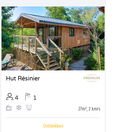
Hut Résinier
4
1
27m², 2 kmrs
Ontdekken