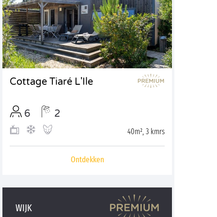
Cottage Tiaré L'Ile
6
2
40m², 3 kmrs
Ontdekken
WIJK