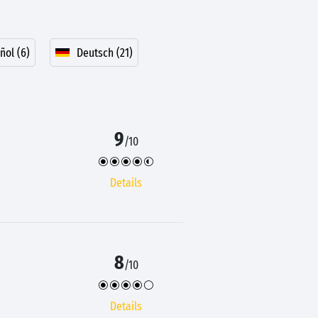
ñol (6)
Deutsch (21)
9
/10
Details
8
/10
Details