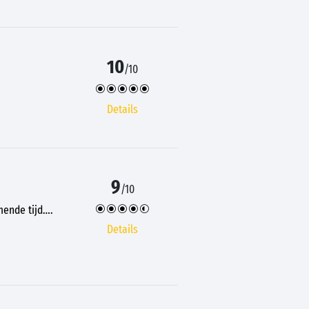
10
/10
Details
9
/10
mende tijd….
Details