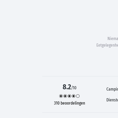
Niema
Eetgelegenhe
8.2
/10
Campi
Dienst
310 beoordelingen