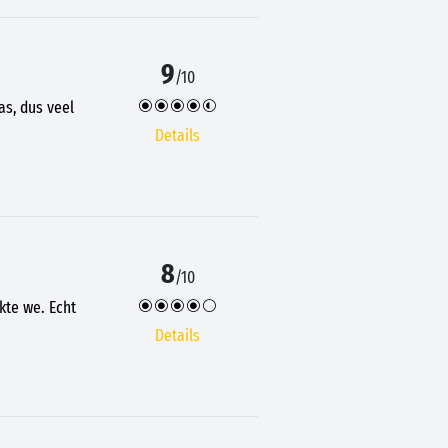
9
/10
as, dus veel
Details
8
/10
kte we. Echt
Details