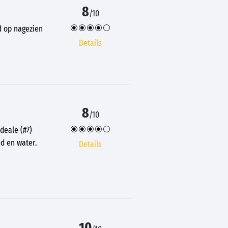
8
/10
d op nagezien
Details
8
/10
deale (#7)
nd en water.
Details
10