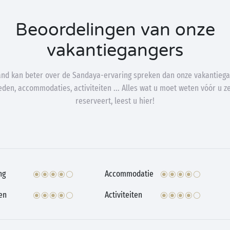
Beoordelingen van onze
vakantiegangers
nd kan beter over de Sandaya-ervaring spreken dan onze vakantiega
den, accommodaties, activiteiten ... Alles wat u moet weten vóór u zel
reserveert, leest u hier!
ng
Accommodatie
en
Activiteiten