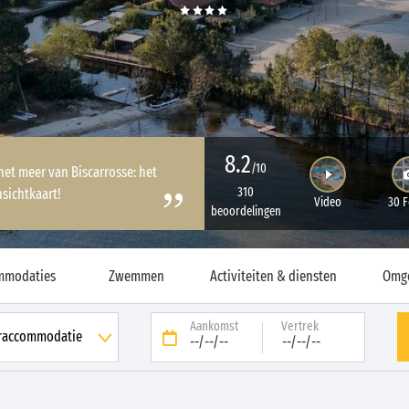
8.2
/10
het meer van Biscarrosse: het
310
nsichtkaart!
Video
30 F
beoordelingen
mmodaties
Zwemmen
Activiteiten & diensten
Omg
Aankomst
Vertrek
--/--/--
--/--/--