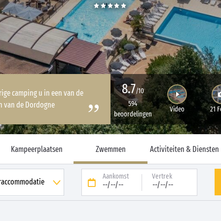
8.7
/10
urige camping u in een van de
594
n van de Dordogne
Video
21 F
beoordelingen
Kampeerplaatsen
Zwemmen
Activiteiten & Diensten
Aankomst
Vertrek
--/--/--
--/--/--