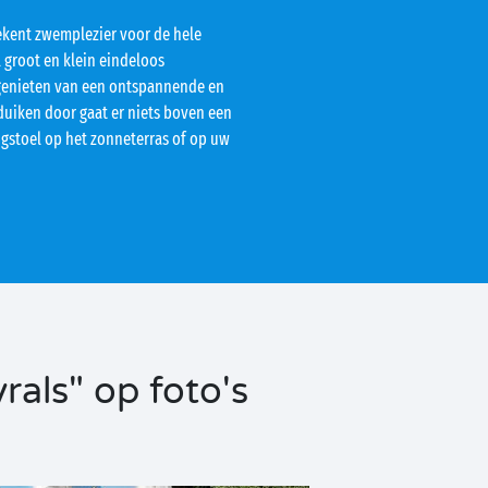
kent zwemplezier voor de hele
 groot en klein eindeloos
genieten van een ontspannende en
uiken door gaat er niets boven een
gstoel op het zonneterras of op uw
als" op foto's