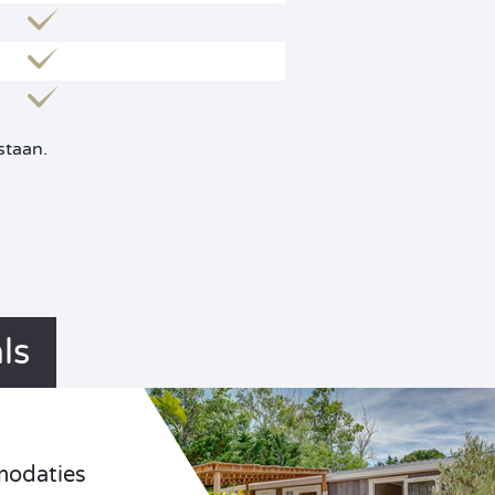
staan.
ls
odaties