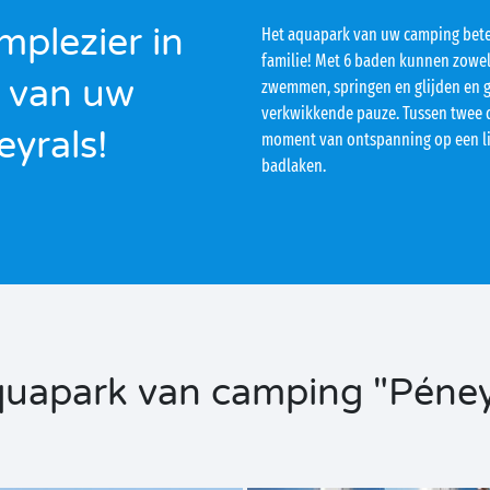
plezier in
Het aquapark van uw camping bete
familie! Met 6 baden kunnen zowel
 van uw
zwemmen, springen en glijden en 
verkwikkende pauze. Tussen twee d
yrals!
moment van ontspanning op een li
badlaken.
uapark van camping "Péneyr