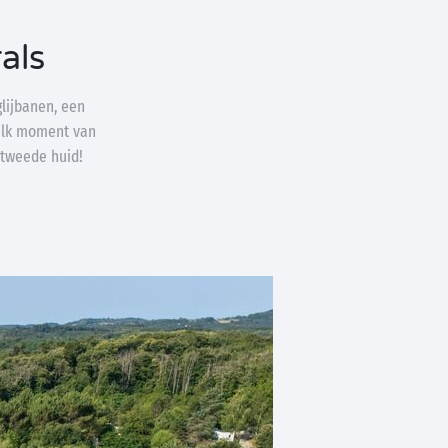
als
lijbanen, een
elk moment van
 tweede huid!