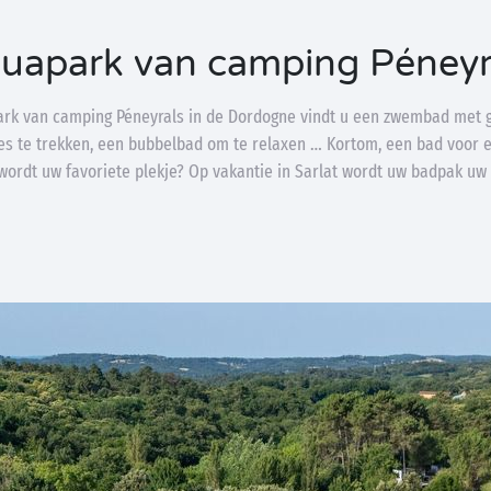
uapark van camping Péneyr
ark van camping Péneyrals in de Dordogne vindt u een zwembad met g
es te trekken, een bubbelbad om te relaxen … Kortom, een bad voor 
wordt uw favoriete plekje? Op vakantie in Sarlat wordt uw badpak uw