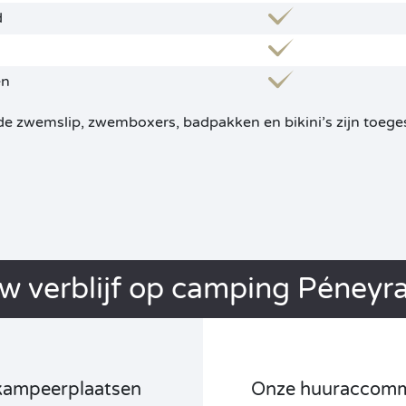
d
en
de zwemslip, zwemboxers, badpakken en bikini’s zijn toege
w verblijf op camping Péneyra
kampeerplaatsen
Onze huuraccomm