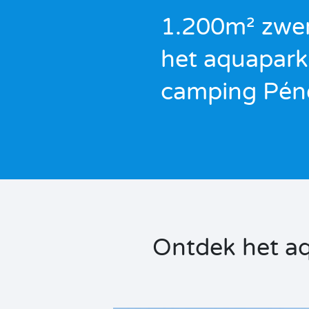
1.200m² zwem
het aquapark
camping Péne
Ontdek het aq