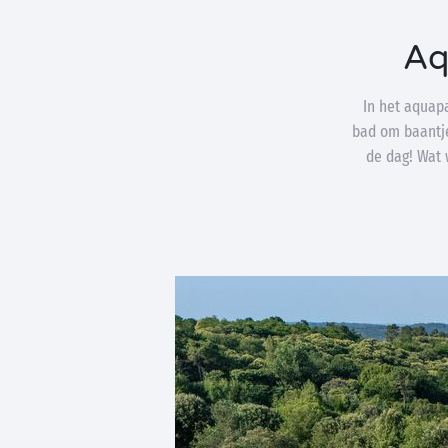
Aq
In het aquap
bad om baantj
de dag! Wat 