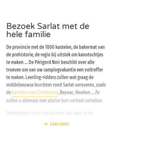
camping. Elke dag weer geniet u er van het rustige
leven. In de buurt van Sarlat en de rivieren de
Dordogne
en de
Vézère
gaan natuurlijk en historisch
Bezoek Sarlat met de
erfgoed hand in hand. Adembenemend mooie
uitzichten maken hier dan ook de dienst uit. Op de
hele familie
camping zelf kunt u deelnemen aan allerhande
De provincie met de 1000 kastelen, de bakermat van
activiteiten die uw vakantie in de Périgord helemaal
de prehistorie, de regio bij uitstek om kanotochtjes
af maken: een multisportterrein, aquagym in het
te maken … De Périgord Noir beschikt over alle
verwarmde, overdekte zwembad, minigolf,
troeven om van uw campingvakantie een voltreffer
badminton … Keuze te over!
te maken. Leerling-ridders zullen wat graag de
middeleeuwse burchten rond Sarlat veroveren, zoals
de
kastelen van Castelnaud
, Beynac, Fénelon … Ze
zullen u allemaal met plezier hun verhaal vertellen.
Speleologen in de dop kunnen dan weer in de
voetstappen van de cro-magnonmens treden op de
Lees meer
bekendste prehistorische sites ter wereld: de
grot van Lascaux
en het onvermijdelijke Centre