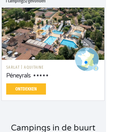
1 camping(s) gevonden
SARLAT |
AQUITAINE
Péneyrals
ONTDEKKEN
Campings in de buurt