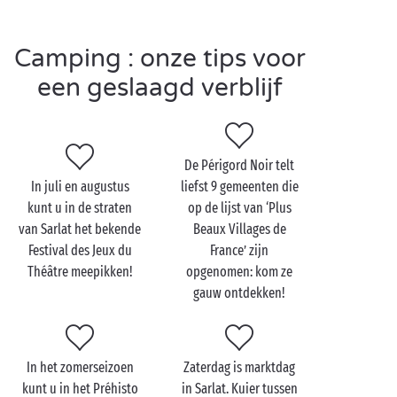
International d’Art Pariétal ten noorden van Sarlat,
het dorp La Madeleine met zijn grotwoningen, de
grotten van Les Eyzies …
Camping : onze tips voor
een geslaagd verblijf
Wanneer u dan weer bovengronds bent, kunt u een
mooie kanotocht maken op de Dordogne of de
Vézère.
De Périgord Noir telt
In juli en augustus
liefst 9 gemeenten die
kunt u in de straten
op de lijst van ‘Plus
Bezoek Sarlat met z’n
van Sarlat het bekende
Beaux Villages de
tweetjes
Festival des Jeux du
France’ zijn
Théâtre meepikken!
opgenomen: kom ze
Als u uw ogen de kost hebt gegeven, is het tijd om
gauw ontdekken!
ook uw smaakpapillen te verwennen. Een vakantie in
Sarlat is pas compleet als u ook de bijzondere
streekproducten
hebt geproefd. Tijdens een
romantisch etentje in een van de vele goeie
In het zomerseizoen
Zaterdag is marktdag
restaurants die de stad rijk is, kunt u genieten van de
kunt u in het Préhisto
in Sarlat. Kuier tussen