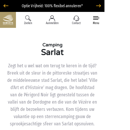
Optie Vrijheid: 100% flexibel annuleren*
Zoeken
Aanmelden
Contact
Menu
Camping
Sarlat
Zegt het u wel wat om terug te keren in de tijd?
Breek uit de sleur in de pittoreske straatjes van
de middeleeuwse stad Sarlat, die het label ‘Ville
d’Art et d’Histoire’ mag dragen. De hoofdstad
van de Périgord Noir ligt genesteld tussen de
vallei van de Dordogne en die van de Vézère en
blijft de bezoekers verbazen. Kom tijdens uw
vakantie op een sterrencamping gauw de
sprookjesachtige sfeer van Sarlat opsnuiven.