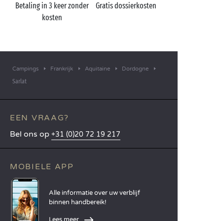
Betaling in 3 keer zonder
Gratis dossierkosten
kosten
Campings
Frankrijk
Aquitaine
Dordogne
Sarlat
EEN VRAAG?
Bel ons op
+31 (0)20 72 19 217
MOBIELE APP
Alle informatie over uw verblijf
binnen handbereik!
Lees meer