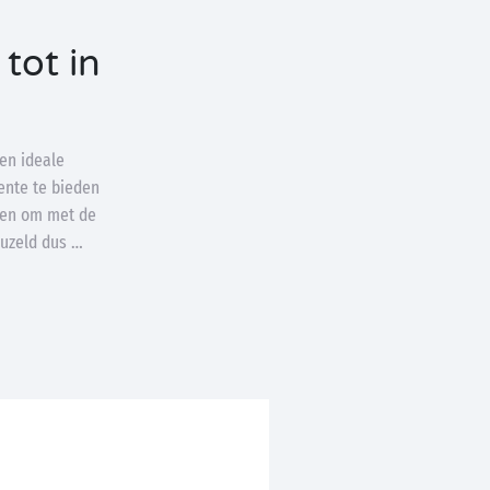
tot in
een ideale
ente te bieden
iten om met de
euzeld dus …