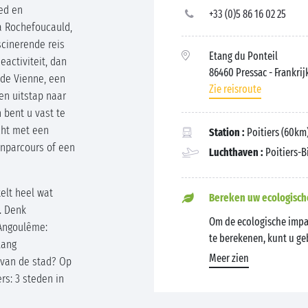
oed en
+33 (0)5 86 16 02 25
a Rochefoucauld,
scinerende reis
Etang du Ponteil
eactiviteit, dan
86460 Pressac
- Frankrij
 de Vienne, een
Zie reisroute
en uitstap naar
 bent u vast te
cht met een
Station :
Poitiers (60km
enparcours of een
Luchthaven :
Poitiers-B
telt heel wat
Bereken uw ecologisch
. Denk
Om de ecologische impa
 Angoulême:
te berekenen, kunt u g
lang
Meer zien
 van de stad? Op
rs: 3 steden in