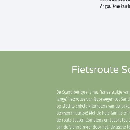
Angoulême kan he
Fietsroute S
De Scandibérique is het Franse stukje van
lange) fietsroute van Noorwegen tot Sant
op slechts enkele kilometers van uw vakant
oogwenk naartoe! Met de hele familie of 
de route tussen Confolens en Lussac-les-
van de Vienne-rivier door het idyllische l