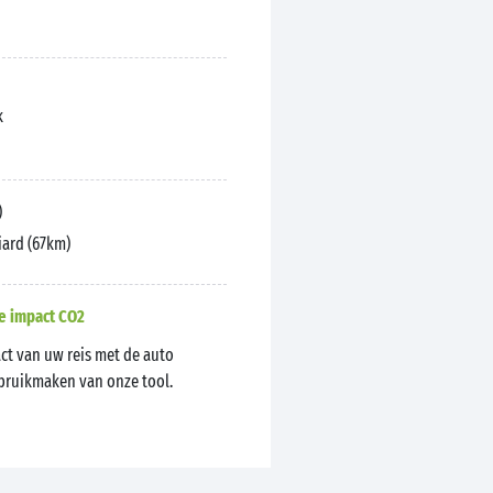
k
)
iard (67km)
e impact CO2
ct van uw reis met de auto
ebruikmaken van onze tool.