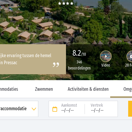
8.2
/10
ijke ervaring tussen de hemel
346
in Pressac
Video
28 F
beoordelingen
mmodaties
Zwemmen
Activiteiten & diensten
Omg
Aankomst
Vertrek
--/--/--
--/--/--