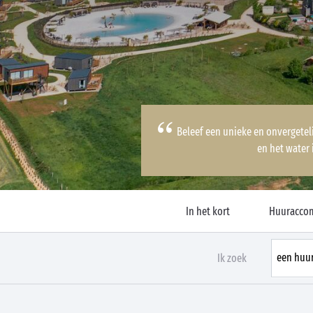
Beleef een unieke en onvergetel
en het water 
In het kort
Huuracco
Ik zoek