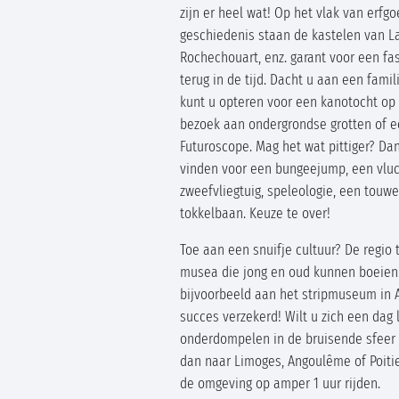
zijn er heel wat! Op het vlak van erfg
geschiedenis staan de kastelen van L
Rochechouart, enz. garant voor een fa
terug in de tijd. Dacht u aan een famili
kunt u opteren voor een kanotocht op
bezoek aan ondergrondse grotten of e
Futuroscope. Mag het wat pittiger? Dan
vinden voor een bungeejump, een vlu
zweefvliegtuig, speleologie, een touw
tokkelbaan. Keuze te over!
Toe aan een snuifje cultuur? De regio 
musea die jong en oud kunnen boeien
bijvoorbeeld aan het stripmuseum in
succes verzekerd! Wilt u zich een dag 
onderdompelen in de bruisende sfeer
dan naar Limoges, Angoulême of Poitie
de omgeving op amper 1 uur rijden.