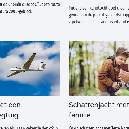
 u de Chemin d’Oc et Oïl: deze route
Tijdens een kanotocht doet u aan s
atura 2000-gebied.
geniet van de prachtige landschap
zijn tweeën als in familieverband e
et een
Schattenjacht met
egtuig
familie
even als u aan vakantie denkt? In
Ga op schattenjacht met Terra Nat