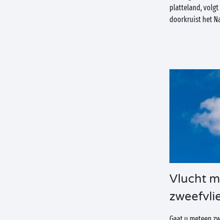
platteland, volgt
doorkruist het N
Vlucht m
zweefvli
Gaat u meteen zw