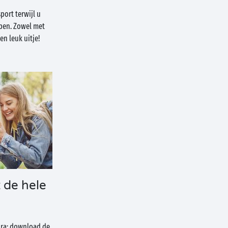
port terwijl u
pen. Zowel met
en leuk uitje!
 de hele
ura: download de