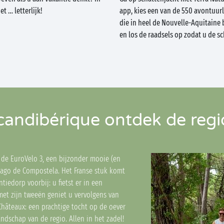
t … letterlijk!
app, kies een van de 550 avontuur
die in heel de Nouvelle-Aquitaine 
en los de raadsels op zodat u de s
candibérique ontdek de regio
 de EuroVelo 3, een bijzonder mooie (en
iago de Compostela. Het Franse stuk komt
iedorp voorbij: u fietst er in een
met zijn tweeën geniet u vervolgens van
Châteaux: een prachtige tocht op de oever
andschap van de regio. Allen in het zadel!