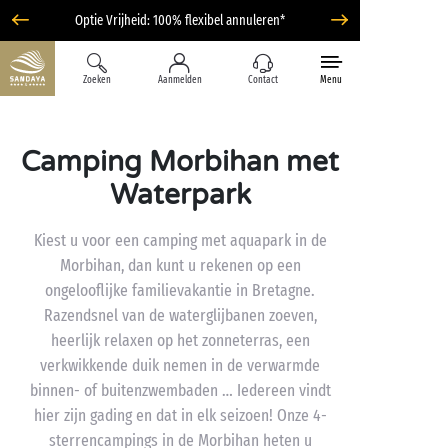
Optie Vrijheid: 100% flexibel annuleren*
Zoeken
Aanmelden
Contact
Menu
Camping Morbihan met
Waterpark
Kiest u voor een camping met aquapark in de
Morbihan, dan kunt u rekenen op een
ongelooflijke familievakantie in Bretagne.
Razendsnel van de waterglijbanen zoeven,
heerlijk relaxen op het zonneterras, een
verkwikkende duik nemen in de verwarmde
binnen- of buitenzwembaden … Iedereen vindt
hier zijn gading en dat in elk seizoen! Onze 4-
sterrencampings in de Morbihan heten u