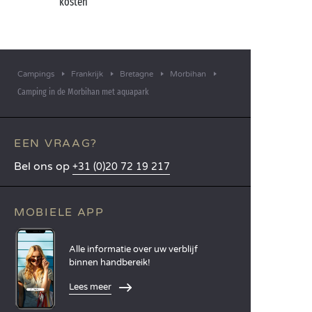
kosten
Campings
Frankrijk
Bretagne
Morbihan
Camping in de Morbihan met aquapark
EEN VRAAG?
Bel ons op
+31 (0)20 72 19 217
MOBIELE APP
Alle informatie over uw verblijf
binnen handbereik!
Lees meer