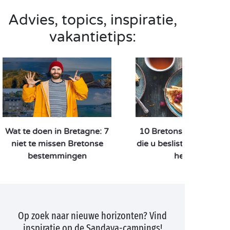
Advies, topics, inspiratie,
vakantietips:
Wat te doen in Bretagne: 7
10 Bretonse specialitei
niet te missen Bretonse
die u beslist geproefd 
bestemmingen
hebben!
Op zoek naar nieuwe horizonten? Vind
inspiratie op de Sandaya-campings!