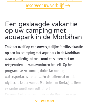
reserveer uw verblijf
Een geslaagde vakantie
op uw camping met
aquapark in de Morbihan
Trakteer uzelf op een onvergetelijke familievakantie
op een luxecamping met aquapark in de Morbihan
waar u volledig tot rust komt en samen met uw
reisgenoten tal van avonturen beleeft. Op het
programma: zwemmen, dolce far niente,
watersportactiviteiten … En dat allemaal in het
idyllische kader van de Morbihan in Bretagne. Deze
vakantie wordt een voltreffer!
Op onze 4-sterrencampings in de Morbihan is aan
familieactiviteiten geen gebrek: jong en oud
Lees meer
vermaakt zich hier opperbest.