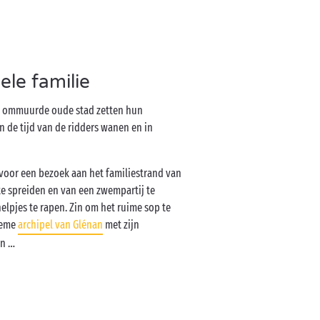
le familie
de ommuurde oude stad zetten hun
n de tijd van de ridders wanen en in
 voor een bezoek aan het familiestrand van
te spreiden en van een zwempartij te
helpjes te rapen. Zin om het ruime sop te
ieme
archipel van Glénan
met zijn
jn …