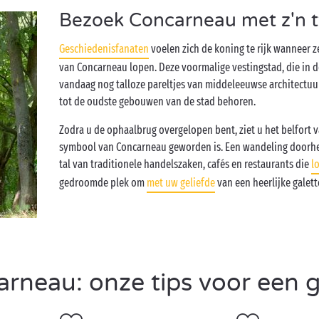
Bezoek Concarneau met z'n t
Geschiedenisfanaten
voelen zich de koning te rijk wanneer 
van Concarneau lopen. Deze voormalige vestingstad, die in 
vandaag nog talloze pareltjes van middeleeuwse architectu
tot de oudste gebouwen van de stad behoren.
Zodra u de ophaalbrug overgelopen bent, ziet u het belfort 
symbool van Concarneau geworden is. Een wandeling doorheen
tal van traditionele handelszaken, cafés en restaurants die
l
gedroomde plek om
met uw geliefde
van een heerlijke galett
neau: onze tips voor een ge