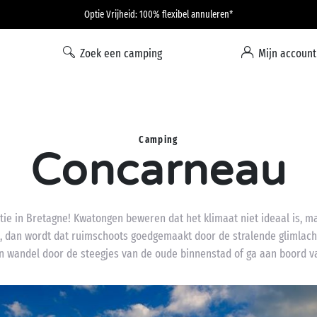
Optie Vrijheid: 100% flexibel annuleren*
Zoek een camping
Mijn account
Camping
Concarneau
e in Bretagne! Kwatongen beweren dat het klimaat niet ideaal is, m
n, dan wordt dat ruimschoots goedgemaakt door de stralende glimlach
en wandel door de steegjes van de oude binnenstad of ga aan boord 