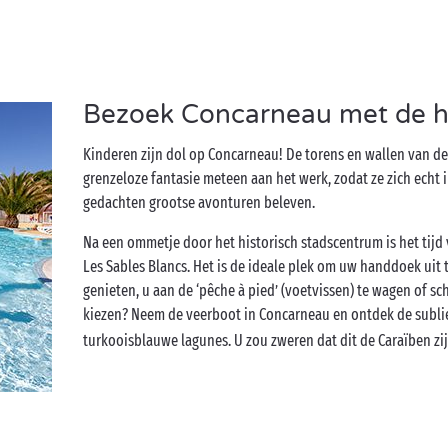
Bezoek Concarneau met de he
Kinderen zijn dol op Concarneau! De torens en wallen van 
grenzeloze fantasie meteen aan het werk, zodat ze zich echt i
gedachten grootse avonturen beleven.
Na een ommetje door het historisch stadscentrum is het tijd
Les Sables Blancs. Het is de ideale plek om uw handdoek uit 
genieten, u aan de ‘pêche à pied’ (voetvissen) te wagen of sc
kiezen? Neem de veerboot in Concarneau en ontdek de subl
turkooisblauwe lagunes. U zou zweren dat dit de Caraïben zi