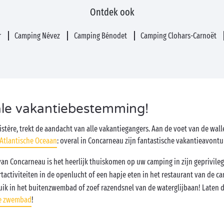
Ontdek ook
r
Camping Névez
Camping Bénodet
Camping Clohars-Carnoët
le vakantiebestemming!
istère, trekt de aandacht van alle vakantiegangers. Aan de voet van de walle
Atlantische Oceaan
: overal in Concarneau zijn fantastische vakantieavontu
an Concarneau is het heerlijk thuiskomen op uw camping in zijn geprivileg
rtactiviteiten in de openlucht of een hapje eten in het restaurant van de ca
uik in het buitenzwembad of zoef razendsnel van de waterglijbaan! Laten 
e zwembad
!