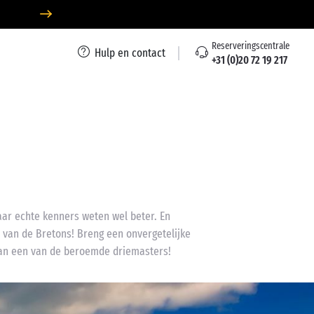
Reserveringscentrale
Hulp en contact
+31 (0)20 72 19 217
aar echte kenners weten wel beter. En
 van de Bretons! Breng een onvergetelijke
van een van de beroemde driemasters!