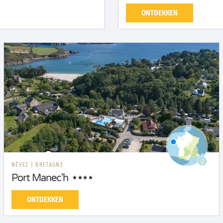
ONTDEKKEN
NÉVEZ
|
BRETAGNE
Port Manec'h
ONTDEKKEN