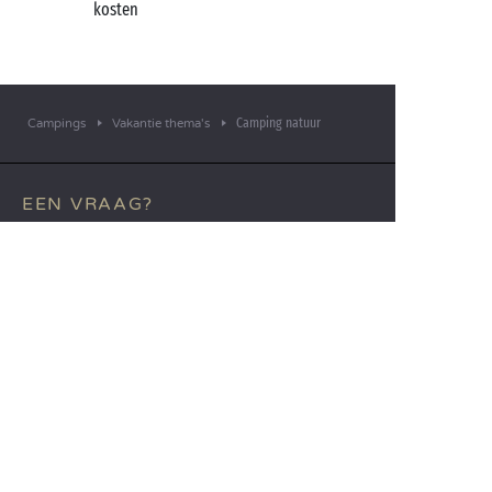
kosten
Camping natuur
Campings
Vakantie thema's
EEN VRAAG?
Bel ons op
+31 (0)20 72 19 217
MOBIELE APP
Alle informatie over uw verblijf
binnen handbereik!
Lees meer