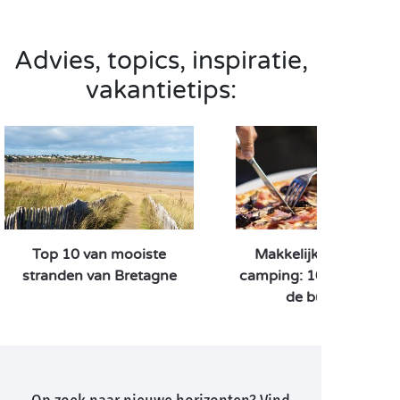
Advies, topics, inspiratie,
vakantietips:
Top 10 van mooiste
Makkelijk koken op d
stranden van Bretagne
camping: 10 recepten v
de buitenkok