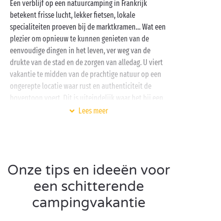
Een verblijf op een natuurcamping in Frankrijk
betekent frisse lucht, lekker fietsen, lokale
specialiteiten proeven bij de marktkramen… Wat een
plezier om opnieuw te kunnen genieten van de
eenvoudige dingen in het leven, ver weg van de
drukte van de stad en de zorgen van alledag. U viert
vakantie te midden van de prachtige natuur op een
ongerepte locatie waar rust en authenticiteit de
boventoon voert. Dit is uiteindelijk waar het bij een
kampeervakantie om draait!
Lees meer
Op het platteland of aan zee, kies voor een 4- of 5-
sterrencamping in Frankrijk. Sommige campings zijn
zeer aantrekkelijk dankzij een directe toegang tot het
strand, een meer, een rivier of een ven; andere door
Onze tips en ideeën voor
hun intiemer karakter. Genesteld in een vallei, tegen
een schitterende
de berghelling of aan de rand van het bos, de
campingvakantie
campings bieden u de ideale omgeving om van
buitensporten in de natuur te genieten! Wandelen,