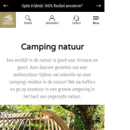
Optie Vrijheid: 100% flexibel annuleren*
Zoeken
Aanmelden
Contact
Menu
Camping natuur
Een verblijf in de natuur is goed voor lichaam en
geest. Kom daarom genieten van een
wellnesskuur tijdens uw vakantie op onze
campings midden in de natuur! Pak uw koffers
en ga op avontuur in een groene omgeving in
het hart van ongerepte natuur.