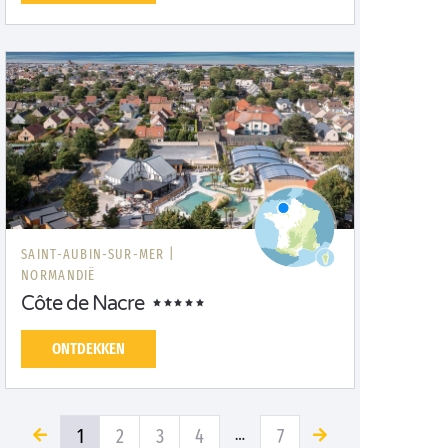
SAINT-AUBIN-SUR-MER |
NORMANDIË
Côte de Nacre
ONTDEKKEN
1
2
3
4
7
…