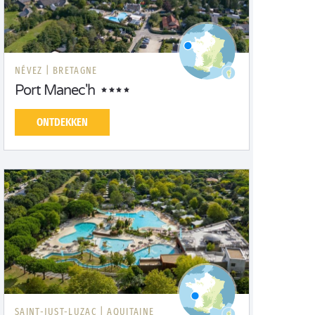
NÉVEZ |
BRETAGNE
Port Manec'h
ONTDEKKEN
SAINT-JUST-LUZAC |
AQUITAINE