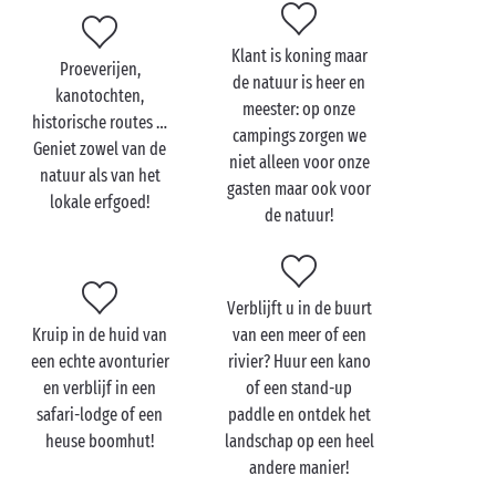
klimmen, kanovaren, mountainbiken … Waag u
buiten de gebaande paden en ontdek alle pracht van
Klant is koning maar
de natuur. Een adembenemend uitzicht!
Proeverijen,
de natuur is heer en
kanotochten,
Wat betreft accommodatie combineren onze
meester: op onze
historische routes …
campings in de natuur op voortreffelijke wijze
campings zorgen we
Geniet zowel van de
comfort en authenticiteit. Zet uw tent op, op een van
niet alleen voor onze
natuur als van het
onze
staanplaatsen
natuurlijk afgebakend door de
gasten maar ook voor
lokale erfgoed!
vegetatie van de camping, of kies voor een volledig
de natuur!
uitgeruste en ingerichte cottage die aan de
behoeften van het hele gezin voldoet. Welkom thuis
op uw camping!
Verblijft u in de buurt
Kruip in de huid van
van een meer of een
een echte avonturier
rivier? Huur een kano
en verblijf in een
of een stand-up
safari-lodge of een
paddle en ontdek het
heuse boomhut!
landschap op een heel
andere manier!