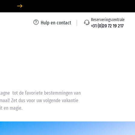
Reserveringscentrale
Hulp en contact
+31 (0)20 72 19 217
etagne tot de favoriete bestemmingen van
emaal! Zet dus voor uw volgende vakantie
it en magie.