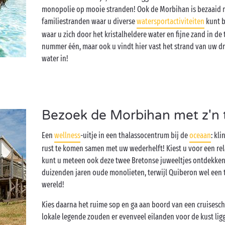
monopolie op mooie stranden! Ook de Morbihan is bezaaid m
familiestranden waar u diverse
watersportactiviteiten
kunt b
waar u zich door het kristalheldere water en fijne zand in de
nummer één, maar ook u vindt hier vast het strand van uw d
water in!
Bezoek de Morbihan met z'n 
Een
wellness
-uitje in een thalassocentrum bij de
oceaan
: kl
rust te komen samen met uw wederhelft! Kiest u voor een re
kunt u meteen ook deze twee Bretonse juweeltjes ontdekken.
duizenden jaren oude monolieten, terwijl Quiberon wel een tr
wereld!
Kies daarna het ruime sop en ga aan boord van een cruisesch
lokale legende zouden er evenveel eilanden voor de kust ligge