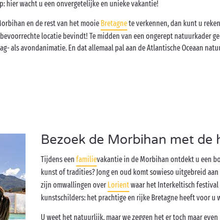
p: hier wacht u een onvergetelijke en unieke vakantie!
orbihan en de rest van het mooie
Bretagne
te verkennen, dan kunt u reke
evoorrechte locatie bevindt! Te midden van een ongerept natuurkader ge
ag- als avondanimatie. En dat allemaal pal aan de Atlantische Oceaan natu
Bezoek de Morbihan met de h
Tijdens een
familie
vakantie in de Morbihan ontdekt u een bo
kunst of tradities? Jong en oud komt sowieso uitgebreid aan 
zijn omwallingen over
Lorient
waar het Interkeltisch festival
kunstschilders: het prachtige en rijke Bretagne heeft voor 
U weet het natuurlijk, maar we zeggen het er toch maar even 