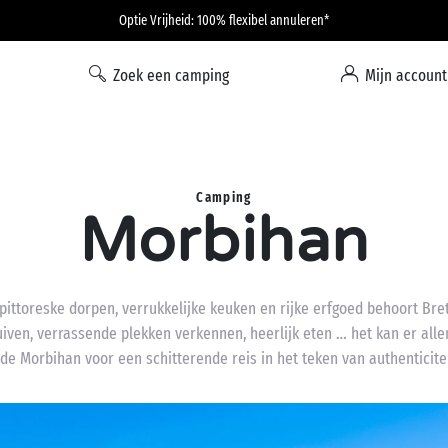
Optie Vrijheid: 100% flexibel annuleren*
Zoek een camping
Mijn account
Camping
Morbihan
ttoreske dorpen, verrukkelijke keuken en rijke erfgoed behoort Br
iven, verrassende plekken verkennen, heerlijk eten … het kan er all
de Morbihan voor een schitterende reis in het teken van authenticite