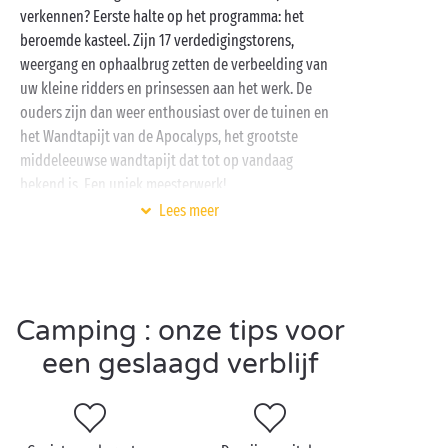
verkennen? Eerste halte op het programma: het
beroemde kasteel. Zijn 17 verdedigingstorens,
weergang en ophaalbrug zetten de verbeelding van
uw kleine ridders en prinsessen aan het werk. De
ouders zijn dan weer enthousiast over de tuinen en
het Wandtapijt van de Apocalyps, het grootste
middeleeuwse wandtapijt dat tot op vandaag
bekend is. Een uniek meesterwerk!
Lees meer
Ook het themapark Terra Botanica, de grootste
plantentuin van Europa, mag niet op uw programma
ontbreken. Op het 12 ha grote domein vindt u meer
dan 500.000 soorten van over de hele wereld. Tegen
de tijd dat u weer naar buiten wandelt, weet u alles
Camping : onze tips voor
over de geschiedenis van het plantenrijk! Besluit de
een geslaagd verblijf
dag in schoonheid met een
kanotocht
op de Maine of
een
ritje
te paard.