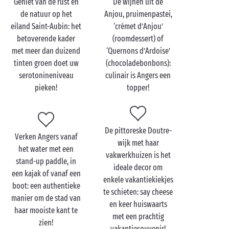
Geniet van de rust en
De wijnen uit de
de natuur op het
Anjou, pruimenpastei,
Bezoek Angers met z'n
eiland Saint-Aubin: het
‘crémet d’Anjou’
tweetjes
betoverende kader
(roomdessert) of
met meer dan duizend
‘Quernons d’Ardoise’
Angers heeft elk
verliefd stel
wat bijzonders te
tinten groen doet uw
(chocoladebonbons):
bieden. Kunstminnende tortels moeten in de abdij
serotonineniveau
culinair is Angers een
Toussaint beslist een kijkje nemen in de galerie
pieken!
topper!
David d’Angers met sculpturen van de gelijknamige
artiest. Ook het Museum voor Schone Kunsten bevalt
hen vast.
De pittoreske Doutre-
Verken Angers vanaf
Ook wie meer van buitenactiviteiten houdt, heeft
wijk met haar
het water met een
keuze zat: een
fietstocht
langs de Maine, een
vakwerkhuizen is het
stand-up paddle, in
kajaktocht, een bootexcursie … Het kan allemaal!
ideale decor om
een kajak of vanaf een
Tortelduifjes met een voorliefde voor wijn tot slot
enkele vakantiekiekjes
boot: een authentieke
worden natuurlijk op hun wenken bediend: de
te schieten: say cheese
manier om de stad van
wijnen uit de Anjou zijn vermaard. Een bezoek aan de
en keer huiswaarts
haar mooiste kant te
wijngaarden gevolgd door een
proeverij
is dan ook
met een prachtig
zien!
een genot voor de zintuigen! Om met mate van te
vakantiesouvenir!