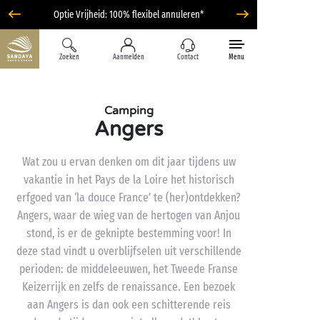
Optie Vrijheid: 100% flexibel annuleren*
Zoeken
Aanmelden
Contact
Menu
Camping
Angers
Wat zou u ervan denken om dit jaar tijdens uw
vakantie in het Pays de la Loire het historisch
erfgoed van ‘la douce France’ te (her)ontdekken?
Angers, waar de wieg van de hertogen van Anjou
stond, is er de geknipte bestemming voor! In
deze stad vindt u overblijfselen uit verschillende
perioden: de middeleeuwen, het Tweede Franse
Keizerrijk en zelfs de renaissance. Een bezoek
aan Angers is dan ook een schitterende reis