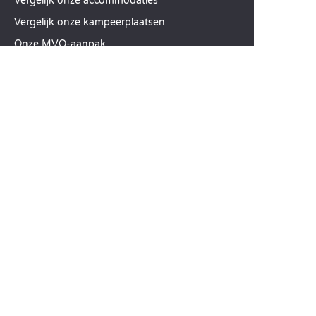
Vergelijk onze accommodaties
Vergelijk onze kampeerplaatsen
Onze MVO-aanpak
Groepen en seminars
Onze diensten à la carte
KLANTENSERVICE
Hulp en contact
Uw klantenaccount
Bereken uw ecologische impact
De mobiele Sandaya-app
Mijn saldo betalen
Algemene Verkoopvoorwaarden
Wettelijke vermeldingen
Privacyverklaring