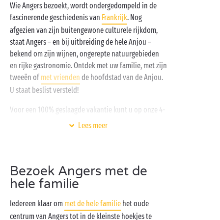
Wie Angers bezoekt, wordt ondergedompeld in de
fascinerende geschiedenis van
Frankrijk
. Nog
afgezien van zijn buitengewone culturele rijkdom,
staat Angers – en bij uitbreiding de hele Anjou –
bekend om zijn wijnen, ongerepte natuurgebieden
en rijke gastronomie. Ontdek met uw familie, met zijn
tweeën of
met vrienden
de hoofdstad van de Anjou.
U staat beslist versteld!
Voor een 100% geslaagde vakantie kunt u op onze 4-
en 5-sterrencampings rekenen.
Gratis kinderclubs
,
Lees meer
aquapark
, sportvelden en zowel dag- als
avondactiviteiten: overal is aan gedacht. Zo beleeft
groot en klein een vakantie uit de duizend. Dat
Bezoek Angers met de
bedoelen we dus bij Sandaya met een zorgeloze
hele familie
campingvakantie!
Iedereen klaar om
met de hele familie
het oude
centrum van Angers tot in de kleinste hoekjes te