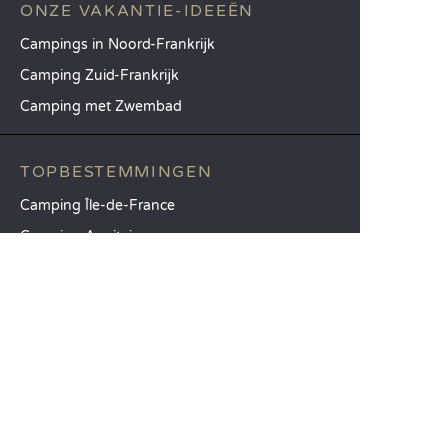
ONZE VAKANTIE-IDEEËN
Campings in Noord-Frankrijk
Camping Zuid-Frankrijk
Camping met Zwembad
TOPBESTEMMINGEN
Camping Île-de-France
Camping Aquitaine
Camping Catalonië
SANDAYA
Ontvang onze nieuwsbrief
Raadpleeg onze brochure
Vergelijk onze accommodaties