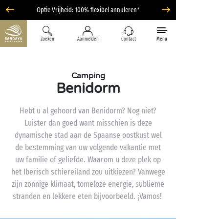
Optie Vrijheid: 100% flexibel annuleren*
Zoeken
Aanmelden
Contact
Menu
Camping
Benidorm
Hebt u al gehoord van Benidorm? Nog niet?
Luister dan goed want misschien is deze
dynamische stad aan de Spaanse oostkust wel
de bestemming van uw volgende vakantie met
uw familie of geliefde. Waarom u deze plek op
het Iberisch schiereiland zou uitkiezen? Vanwege
zijn zonnige klimaat, tomeloze energie, sublieme
stranden en lekkere eten bijvoorbeeld. ¡Vamos!