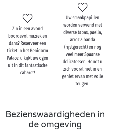
klein kreekje ver van de drukte? Dan moet u het
strand van Mal Pas hebben!
Uw smaakpapillen
Hebt u lekker geluierd op het strand, dan is het tijd
worden verwend met
Zin in een avond
om de stad te verkennen! Die is heel anders dan u op
diverse tapas, paella,
boordevol muziek en
het eerste gezicht zou denken: wanneer u door de
arroz a banda
dans? Reserveer een
oude stad struint, ontdekt u dat ook Benidorm – net
(rijstgerecht) en nog
ticket in het Benidorm
als vele andere vissersdorpen aan de oostkust – prat
veel meer Spaanse
Palace: u kijkt uw ogen
kan gaan op authenticiteit en een rijk verleden. Er
delicatessen. Houdt u
uit in dit fantastische
wacht u dus een boeiende en verrassende
zich vooral niet in en
cabaret!
ontdekkingstocht! Besluit uw dag op het Balcón del
geniet ervan met volle
Mediterráneo, een panoramisch terras dat uitkijkt
teugen!
over de Middellandse Zee en een verbluffend
uitzicht biedt over de lichtjes van de stad.
Bezienswaardigheden in
de omgeving