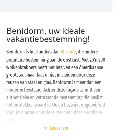
Benidorm, uw ideale
vakantiebestemming!
Benidorm is heel anders dan
Alicante
, die andere
populaire bestemming aan de oostkust. Met zo’n 200
wolkenkrabbers heeft het iets van een Amerikaanse
grootstad, maar laat u niet misleiden door deze
reuzen van staal en glas. Benidorm is meer dan een
moderne feeststad. Achter deze façade schuilt een
authentieke en verrassende bestemming die beslist
het ontdekken waard is. Ook u bezwijkt ongetwijfeld
voor de charme en unieke sfeer van deze energieke
stad!
Lees meer
Op uw Sandaya-camping in de
Spaanse autonome regio Valencia
beleeft u een