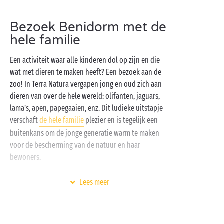
vakantie die de perfectie benadert. Een aquapark
Bezoek Benidorm met de
met verwarmd zwembad, de
zee
vlakbij,
hele familie
accommodaties naar ieders smaak en een rijk aanbod
aan activiteiten en diensten: alles is aanwezig om er
Een activiteit waar alle kinderen dol op zijn en die
een 100% geslaagde vakantie van te maken!
wat met dieren te maken heeft? Een bezoek aan de
zoo! In Terra Natura vergapen jong en oud zich aan
dieren van over de hele wereld: olifanten, jaguars,
lama’s, apen, papegaaien, enz. Dit ludieke uitstapje
verschaft
de hele familie
plezier en is tegelijk een
buitenkans om de jonge generatie warm te maken
voor de bescherming van de natuur en haar
bewoners.
Voor het vervolg van uw avonturen aan de Costa
Lees meer
Blanca moet u naar het natuurpark Sierra Helada,
tussen het land en de zee. Trek uw wandelschoenen
aan, pak een rugzak in en u bent klaar voor een leuke