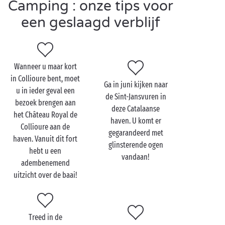
Camping : onze tips voor
en de animatoren van de camping op te zoeken en
een geslaagd verblijf
mee te doen aan de speciaal voor hen
georganiseerde
animaties
en workshops. In de
tussentijd kunt u met zijn tweeën genieten van een
cocktail in de bar van de camping
Wanneer u maar kort
in Collioure bent, moet
Ga in juni kijken naar
u in ieder geval een
de Sint-Jansvuren in
bezoek brengen aan
Bezoek Collioure met z’n
deze Catalaanse
het Château Royal de
tweetjes
haven. U komt er
Collioure aan de
gegarandeerd met
haven. Vanuit dit fort
Collioure is echt een MUST als u
glinsterende ogen
hebt u een
met zijn tweetjes op vakantie
bent in de Pyrénées-
vandaan!
adembenemend
Orientales! Als u beiden van wandelen houden, loop
uitzicht over de baai!
dan samen het wandelpad langs de kust van
Collioure naar Port-Vendres af, vanwaar u een
schitterend uitzicht over de Middellandse Zee hebt.
Houdt u van een goede wijn? Laat u dan verleiden
Treed in de