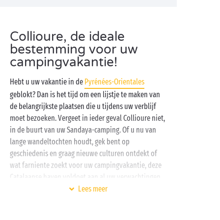
Collioure, de ideale
bestemming voor uw
campingvakantie!
Hebt u uw vakantie in de
Pyrénées-Orientales
geblokt? Dan is het tijd om een lijstje te maken van
de belangrijkste plaatsen die u tijdens uw verblijf
moet bezoeken. Vergeet in ieder geval Collioure niet,
in de buurt van uw Sandaya-camping. Of u nu van
lange wandeltochten houdt, gek bent op
geschiedenis en graag nieuwe culturen ontdekt of
wat farniente zoekt voor uw campingvakantie, deze
Catalaanse haven voldoet aan al uw verwachtingen
voor deze zomer. Welkom in Collioure, in
Lees meer
Zuid-Frankrijk
!