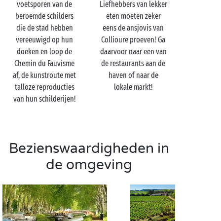
tot een proeverij van de Roussillon-wijnen, al
voetsporen van de
Liefhebbers van lekker
genietend van wat gezellige 'quality time' in een
beroemde schilders
eten moeten zeker
betoverende omgeving. Ga tegen zonsondergang
die de stad hebben
eens de ansjovis van
naar de jachthaven om de mooie kleuren van de
vereeuwigd op hun
Collioure proeven! Ga
hemel te bewonderen ... kan het nog romantischer?
doeken en loop de
daarvoor naar een van
Chemin du Fauvisme
de restaurants aan de
Geniet tot slot met uw geliefde van een heerlijk diner
af, de kunstroute met
haven of naar de
in het restaurant om deze campingdag perfect af te
talloze reproducties
lokale markt!
sluiten.
van hun schilderijen!
Bezienswaardigheden in
de omgeving