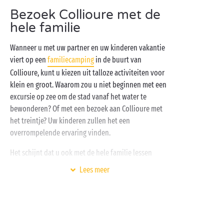
Begin uw reis met een wandelingetje door het oude
Bezoek Collioure met de
dorp, over de geplaveide straatjes tussen kleurrijke
hele familie
huizen en kunstgaleries. Houd onderweg naar de
haven ergens stil om de
lokale specialiteiten
te
Wanneer u met uw partner en uw kinderen vakantie
proeven, zoals de ansjovis. Las tot slot nog een
viert op een
familiecamping
in de buurt van
ontspannende pauze in de baai van Collioure in,
Collioure, kunt u kiezen uit talloze activiteiten voor
waar u diverse charmante baaitjes en kiezelstrandjes
klein en groot. Waarom zou u niet beginnen met een
treft ... En op de zomeravonden laten allerlei feesten
excursie op zee om de stad vanaf het water te
en zomerse activiteiten de stad bruisen, zoals de
bewonderen? Of met een bezoek aan Collioure met
Sint-Jansvuren in juni. Tegen de tijd dat u terug bent
het treintje? Uw kinderen zullen het een
in uw
volledig ingerichte cottage
, hebt u vast zin om
overrompelende ervaring vinden.
de volgende dag weer naar Collioure, in de buurt van
uw camping, te gaan!
Het schijnt dat u ook met de hele familie lessen
diepzeeduiken kunt nemen: een perfecte
Lees meer
gelegenheid om met zijn allen de zeebodem te
verkennen.
Zijn uw kinderen nog niet moe genoeg en willen ze
nog iets leuks doen? Stel ze dan voor hun vriendjes