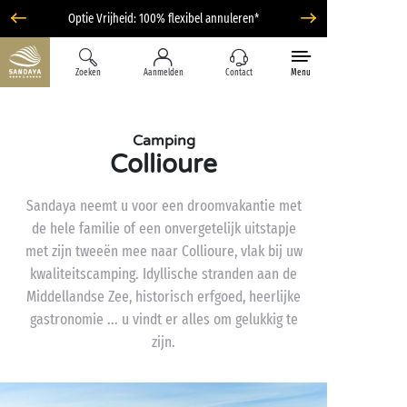
Optie Vrijheid: 100% flexibel annuleren*
Zoeken
Aanmelden
Contact
Menu
Camping
Collioure
Sandaya neemt u voor een droomvakantie met
de hele familie of een onvergetelijk uitstapje
met zijn tweeën mee naar Collioure, vlak bij uw
kwaliteitscamping. Idyllische stranden aan de
Middellandse Zee, historisch erfgoed, heerlijke
gastronomie ... u vindt er alles om gelukkig te
zijn.