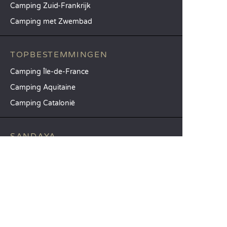
Camping Zuid-Frankrijk
Camping met Zwembad
TOPBESTEMMINGEN
Camping Île-de-France
Camping Aquitaine
Camping Catalonië
SANDAYA
Ontvang onze nieuwsbrief
Raadpleeg onze brochure
Vergelijk onze accommodaties
Vergelijk onze kampeerplaatsen
Onze MVO-aanpak