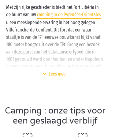
Met zijn rijke geschiedenis biedt het Fort Libéria in
de buurt van uw
camping in de Pyrénées-Orientales
u een meeslepende ervaring in het hoog gelegen
Villefranche-de-Conflent. Dit fort dat een waar
e
staaltje is van de 17
-eeuwse bouwkunst kijkt vanaf
180 meter hoogte uit over de Têt. Breng een bezoek
aan deze parel van het Catalaanse erfgoed, die in
1681 gebouwd werd door Vauban en onder Napoleon
III van versterkingen is voorzien, en leer over de vele
geheimen van de geschiedenis die besloten zijn
Lees meer
binnen de vestingmuren …
Met de familie, uw geliefde of
met vrienden
wordt u
ondergedompeld in de geschiedenis door middel van
Camping : onze tips voor
de historische reconstructies in de dertien zalen van
het Fort Libéria en kunt u uw bezoek vereeuwigen
een geslaagd verblijf
met foto’s van het panoramische uitzicht die zo op
een ansichtkaart kunnen. Komt u met uw kinderen