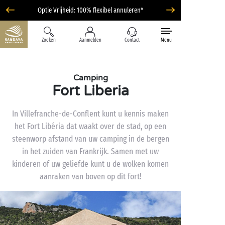
Optie Vrijheid: 100% flexibel annuleren*
Zoeken
Aanmelden
Contact
Menu
Camping
Fort Liberia
In Villefranche-de-Conflent kunt u kennis maken
het Fort Libéria dat waakt over de stad, op een
steenworp afstand van uw camping in de bergen
in het zuiden van Frankrijk. Samen met uw
kinderen of uw geliefde kunt u de wolken komen
aanraken van boven op dit fort!