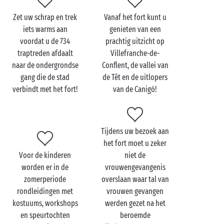
dan kunt u zelfs een interactieve rondleiding volgen
met leuke anekdotes en demonstraties! Met uw
Zet uw schrap en trek
Vanaf het fort kunt u
hoofd vol mooie beelden en anekdotes over het Fort
iets warms aan
genieten van een
Libéria keert u met nieuwe herinneringen terug naar
voordat u de 734
prachtig uitzicht op
de camping. En om deze excursie goed af te sluiten,
traptreden afdaalt
Villefranche-de-
nodigt Sandaya u uit voor een debriefing in het
naar de ondergrondse
Conflent, de vallei van
restaurant van de camping.
gang die de stad
de Têt en de uitlopers
verbindt met het fort!
van de Canigó!
Bezoek het Fort Libéria
Tijdens uw bezoek aan
met de hele familie
het fort moet u zeker
Brengt u de zomervakantie door in de buurt van
Voor de kinderen
niet de
Torreilles
worden er in de
in de Pyrénées-Orientales met
vrouwengevangenis
uw familie
,
zomerperiode
overslaan waar tal van
plan dan een dagje in voor een bezoek aan
rondleidingen met
vrouwen gevangen
Villefranche-de-Conflent, meer bepaald naar het Fort
kostuums, workshops
werden gezet na het
Libéria dat niet ver is van uw
4-sterrencamping
of 5-
en speurtochten
beroemde
sterrencamping.