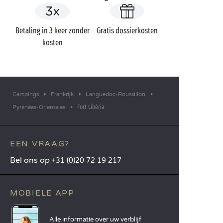
Betaling in 3 keer zonder
Gratis dossierkosten
kosten
Campings
Frankrijk
Languedoc-Roussillon
Fort Libéria
Pyrénées-Orientales
EEN VRAAG?
Bel ons op
+31 (0)20 72 19 217
MOBIELE APP
Alle informatie over uw verblijf