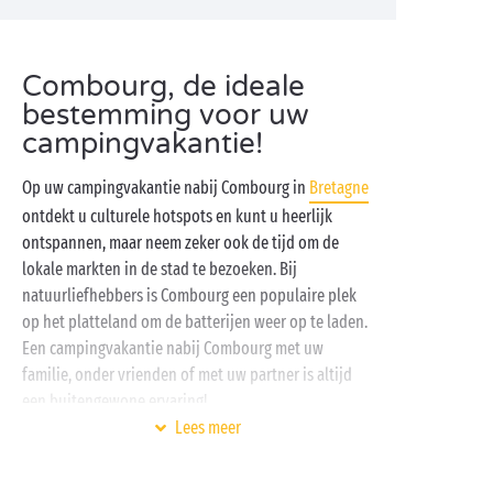
Combourg, de ideale
bestemming voor uw
campingvakantie!
Op uw campingvakantie nabij Combourg in
Bretagne
ontdekt u culturele hotspots en kunt u heerlijk
ontspannen, maar neem zeker ook de tijd om de
lokale markten in de stad te bezoeken. Bij
natuurliefhebbers is Combourg een populaire plek
op het platteland om de batterijen weer op te laden.
Een campingvakantie nabij Combourg met uw
familie, onder vrienden of met uw partner is altijd
een buitengewone ervaring!
Lees meer
Begin met een bezoek aan het kasteel van Combourg
vlak bij uw
standingvolle camping
: deze