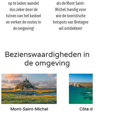
’s Avonds geniet u op uw camping van een thema-
op te laden: wandel
als de Mont Saint-
avond en een gezellige sfeer die u nergens anders
dus zeker door de
Michel: handig voor
vindt. Ideaal om de eerste dag van uw
tuinen van het kasteel
wie de toeristische
campingvakantie nabij Combourg af te sluiten!
en verken de routes in
hotspots van Bretagne
de omgeving!
wil ontdekken!
Bezienswaardigheden in
de omgeving
Mont-Saint-Michel
Côte d’Émeraude