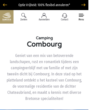
Optie Vrijheid: 100% flexibel annuleren*
Zoeken
Aanmelden
Contact
Menu
Camping
Combourg
Geniet van een mix van betoverende
landschapen, rust en romantiek tijdens een
campingverblijf met uw familie of met zijn
tweeën dicht bij Combourg. In deze stad op het
platteland ontdekt u het kasteel van Combourg,
de voormalige residentie van de dichter
Chateaubriand, en maakt u kennis met diverse
Bretonse specialiteiten!