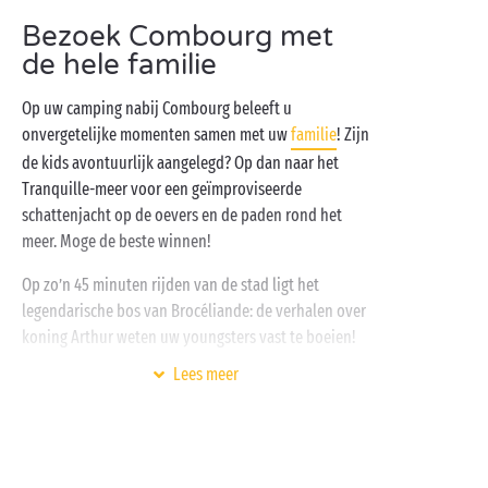
middeleeuwse vesting is het symbool van de stad. U
Bezoek Combourg met
kunt ook een wandeling rond het Tranquille-meer
de hele familie
plannen waar u geniet van de fauna en flora.
Op uw camping nabij Combourg kunt u voor een
Op uw camping nabij Combourg beleeft u
ontspannende middag terecht in het
aquapark
met
onvergetelijke momenten samen met uw
familie
! Zijn
verwarmd zwembad. En verblijft u in een
de kids avontuurlijk aangelegd? Op dan naar het
accommodatie op deze
camping in de Ille-et-Vilaine
,
Tranquille-meer voor een geïmproviseerde
dan moet u beslist ook de stranden van de Côte
schattenjacht op de oevers en de paden rond het
d’Emeraude bezoeken!
meer. Moge de beste winnen!
Op zo’n 45 minuten rijden van de stad ligt het
legendarische bos van Brocéliande: de verhalen over
koning Arthur weten uw youngsters vast te boeien!
Lees meer
Op de camping vlak bij Combourg zijn de kids
welkom in de
kinderclubs
waar ze zich vermaken met
hun vrienden. Zelf kunt u tot besluit van de dag bij
het
verwarmde zwembad
op één van de ligstoelen