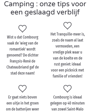
lekker relaxen.
Camping : onze tips voor
een geslaagd verblijf
Bezoek Combourg met
z’n tweetjes
Het Tranquille-meer is,
Wist u dat Combourg
zoals de naam al laat
Tijdens uw verblijf op een
vaak de ‘wieg van de
vermoeden, een
camping aan de kust in Bretagne
laat u de stranden
romantiek’ wordt
vredige plek waar u
een dagje links liggen om de culturele hotspots van
genoemd? De dichter
van de koelte en de
Combourg te ontdekken. Hand in hand
François-René de
rust geniet: ideaal
met uw geliefde reist u terug in de tijd
tijdens een
Chateaubriand gaf de
voor een picknick met
bezoek aan het kasteel van Combourg op slechts
stad deze naam!
familie of vrienden!
enkele kilometers van uw luxecamping. De
vakwerkhuizen in het historisch centrum voeren u
eeuwen terug in de tijd, waarna de
Bretonse specialiteiten
u terugbrengen naar de
Er gaat niets boven
Combourg is ideaal
verrukkelijke realiteit.
een uitje in het groen
gelegen op 40 minuten
om de batterijen weer
van zowel Saint-Malo