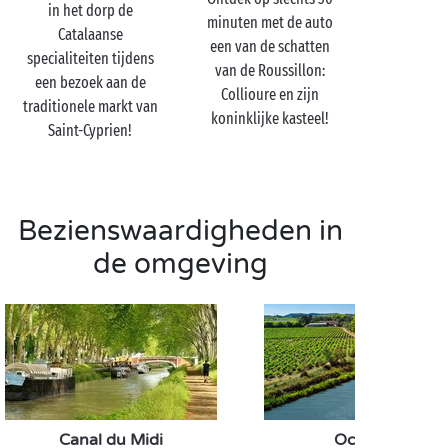
kennismaking met de heerlijke wijnen van de
in het dorp de
minuten met de auto
Roussillon.
Catalaanse
een van de schatten
specialiteiten tijdens
Wanneer de zon ondergaat, zoekt u een lekker plekje
van de Roussillon:
een bezoek aan de
om te zitten op het strand, met de voeten in het
Collioure en zijn
traditionele markt van
water, en bewondert u het schouwspel dat zich
koninklijke kasteel!
Saint-Cyprien!
boven de Middellandse Zee voor u ontvouwt. En 's
avonds geniet u van een intiem diner in het
restaurant van de camping.
Bezienswaardigheden in
de omgeving
Canal du Midi
Occitanië