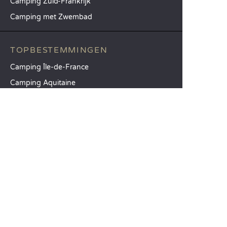
Camping Zuid-Frankrijk
Camping met Zwembad
TOPBESTEMMINGEN
Camping Île-de-France
Camping Aquitaine
Camping Catalonië
SANDAYA
Ontvang onze nieuwsbrief
Raadpleeg onze brochure
Vergelijk onze accommodaties
Vergelijk onze kampeerplaatsen
Onze MVO-aanpak