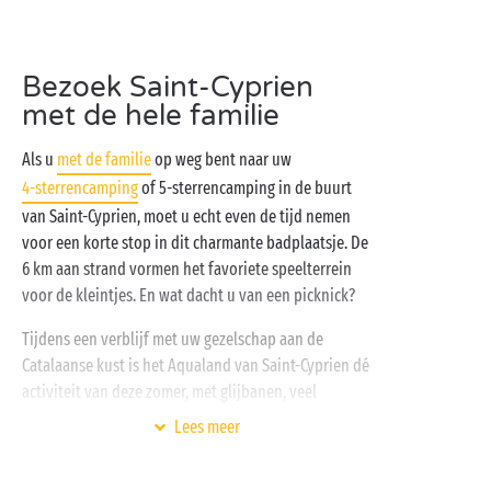
toeristentreintje. Een leuk ritje dat u met uw familie,
uw partner of uw vriendengroep kunt maken tijdens
de vakantie. Daarna kunt u het avontuur vervolgen
Bezoek Saint-Cyprien
in een stukje
natuur
midden in de stad. Ja, dat kan in
met de hele familie
Saint-Cyprien ... in het Parc de la Prade! Met zijn
waterpartij, zijn fietspaden en de hier en daar
Als u
met de familie
op weg bent naar uw
verspreide kunstvoorwerpen biedt dit park u alles
4-sterrencamping
of 5-sterrencamping in de buurt
om met een wandeling weer helemaal fit te worden.
van Saint-Cyprien, moet u echt even de tijd nemen
En waarom zou u aan het eind van de rit niet lekker
voor een korte stop in dit charmante badplaatsje. De
in de zon op het strand van Pont Tournant of het
6 km aan strand vormen het favoriete speelterrein
strand van La Lagune gaan zitten?
voor de kleintjes. En wat dacht u van een picknick?
Tijdens een verblijf met uw gezelschap aan de
Catalaanse kust is het Aqualand van Saint-Cyprien dé
activiteit van deze zomer, met glijbanen, veel
waterpret en vrolijkheid!
Lees meer
En als u na zo'n dag weer op uw Sandaya-camping
terugkomt, wilt u vast nog maar één ding: nog een