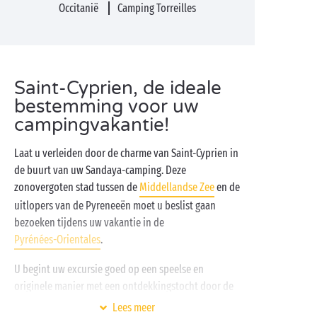
Occitanië
Camping Torreilles
Saint-Cyprien, de ideale
bestemming voor uw
campingvakantie!
Laat u verleiden door de charme van Saint-Cyprien in
de buurt van uw Sandaya-camping. Deze
zonovergoten stad tussen de
Middellandse Zee
en de
uitlopers van de Pyreneeën moet u beslist gaan
bezoeken tijdens uw vakantie in de
Pyrénées-Orientales
.
U begint uw excursie goed op een speelse en
originele manier met een ontdekkingstocht door de
wijken en langs de stranden van Saint-Cyprien in het
Lees meer