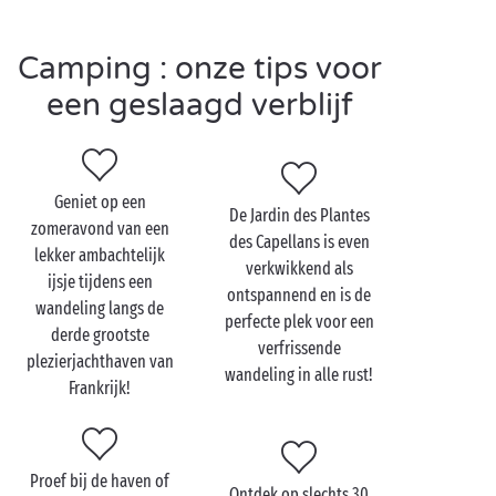
glaasje drinken in de bar en dan terug naar uw
luxe accommodatie
voor een welverdiende
Camping : onze tips voor
nachtrust.
een geslaagd verblijf
Bezoek Saint-Cyprien
Geniet op een
met z’n tweetjes
De Jardin des Plantes
zomeravond van een
des Capellans is even
lekker ambachtelijk
Wanneer u op een
camping aan zee
in de buurt van
verkwikkend als
ijsje tijdens een
Saint-Cyprien verblijft, is het een geweldig idee om
ontspannend en is de
wandeling langs de
de auto te pakken en koers te zetten naar deze
perfecte plek voor een
derde grootste
Catalaanse stad met zijn onweerstaanbare charme.
verfrissende
plezierjachthaven van
Flaneer arm in arm over de levendige kaden van de
wandeling in alle rust!
Frankrijk!
haven, tussen zeilboten en caféterrassen. Relax, het
is vakantie! De wijngaarden in de omgeving nodigen
u uit voor een uitstapje
met zijn tweeën
landinwaarts. Wat er op het programma staat? Een
Proef bij de haven of
Ontdek op slechts 30