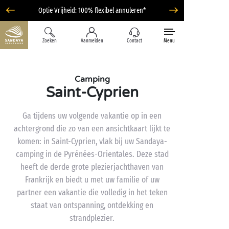
Optie Vrijheid: 100% flexibel annuleren*
Zoeken
Aanmelden
Contact
Menu
Camping
Saint-Cyprien
Ga tijdens uw volgende vakantie op in een
achtergrond die zo van een ansichtkaart lijkt te
komen: in Saint-Cyprien, vlak bij uw Sandaya-
camping in de Pyrénées-Orientales. Deze stad
heeft de derde grote plezierjachthaven van
Frankrijk en biedt u met uw familie of uw
partner een vakantie die volledig in het teken
staat van ontspanning, ontdekking en
strandplezier.