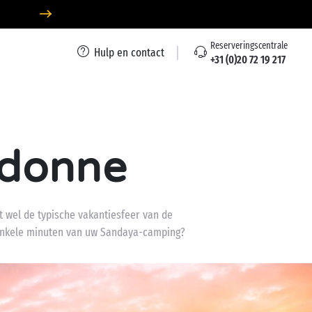
Reserveringscentrale
Hulp en contact
+31 (0)20 72 19 217
idonne
 wel de typische vakantiesfeer van de
enkele minuten van uw Sandaya-camping?