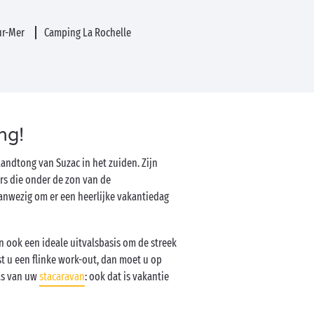
ur-Mer
Camping La Rochelle
ng!
landtong van Suzac in het zuiden. Zijn
ers die onder de zon van de
r aanwezig om er een heerlijke vakantiedag
ook een ideale uitvalsbasis om de streek
t u een flinke work-out, dan moet u op
as van uw
stacaravan
: ook dat is vakantie