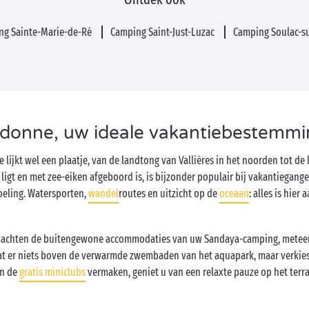
ng Sainte-Marie-de-Ré
Camping Saint-Just-Luzac
Camping Soulac-s
donne, uw ideale vakantiebestemmi
lijkt wel een plaatje, van de landtong van Vallières in het noorden tot de 
 ligt en met zee-eiken afgeboord is, is bijzonder populair bij vakantiegang
oeling. Watersporten,
wandel
routes en uitzicht op de
oceaan
: alles is hie
 wachten de buitengewone accommodaties van uw Sandaya-camping, meteen 
gaat er niets boven de verwarmde zwembaden van het aquapark, maar verkies
in de
gratis miniclubs
vermaken, geniet u van een relaxte pauze op het terr