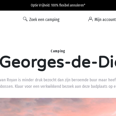
Optie Vrijheid: 100% flexibel annuleren*
Zoek een camping
Mijn account
Camping
-Georges-de-D
van Royan is minder druk bezocht dan zijn beroemde buur maar heeft
bossen. Klaar voor een verkwikkend bezoek aan deze badplaats op 