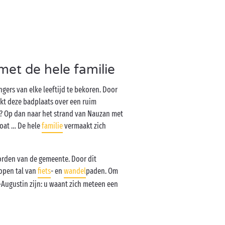
met de hele familie
ngers van elke leeftijd te bekoren. Door
ikt deze badplaats over een ruim
ee? Op dan naar het strand van Nauzan met
boat … De hele
familie
vermaakt zich
oorden van de gemeente. Door dit
open tal van
fiets
- en
wandel
paden. Om
-Augustin zijn: u waant zich meteen een