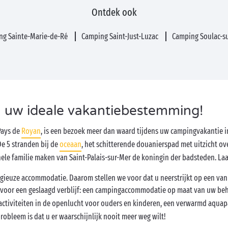
Ontdek ook
ng Sainte-Marie-de-Ré
Camping Saint-Just-Luzac
Camping Soulac-s
, uw ideale vakantiebestemming!
Pays de
Royan
, is een bezoek meer dan waard tijdens uw campingvakantie 
De 5 stranden bij de
oceaan
, het schitterende douanierspad met uitzicht o
hele familie maken van Saint-Palais-sur-Mer de koningin der badsteden. La
gieuze accommodatie. Daarom stellen we voor dat u neerstrijkt op een va
bt voor een geslaagd verblijf: een campingaccommodatie op maat van uw beh
, activiteiten in de openlucht voor ouders en kinderen, een verwarmd aqua
robleem is dat u er waarschijnlijk nooit meer weg wilt!