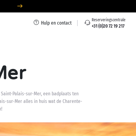
Reserveringscentrale
Hulp en contact
+31 (0)20 72 19 217
Mer
 Saint-Palais-sur-Mer, een badplaats ten
lais-sur-Mer alles in huis wat de Charente-
n!