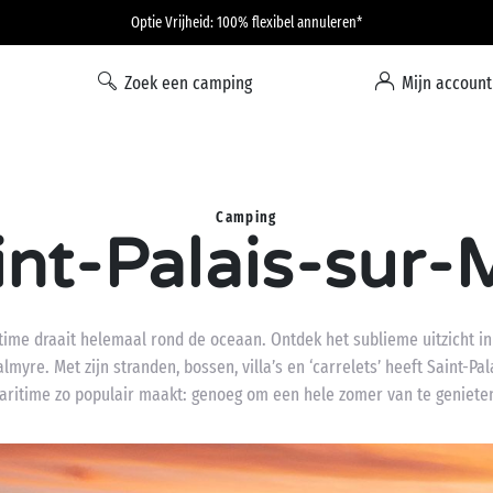
Optie Vrijheid: 100% flexibel annuleren*
Zoek een camping
Mijn account
Camping
int-Palais-sur-
ime draait helemaal rond de oceaan. Ontdek het sublieme uitzicht in
yre. Met zijn stranden, bossen, villa’s en ‘carrelets’ heeft Saint-Pa
aritime zo populair maakt: genoeg om een hele zomer van te geniete