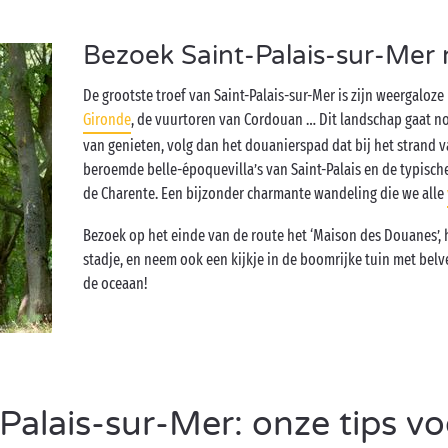
Bezoek Saint-Palais-sur-Mer 
De grootste troef van Saint-Palais-sur-Mer is zijn weergaloze
Gironde
, de vuurtoren van Cordouan … Dit landschap gaat noo
van genieten, volg dan het douanierspad dat bij het strand v
beroemde belle-époquevilla’s van Saint-Palais en de typische 
de Charente. Een bijzonder charmante wandeling die we alle
Bezoek op het einde van de route het ‘Maison des Douanes’,
stadje, en neem ook een kijkje in de boomrijke tuin met be
de oceaan!
alais-sur-Mer: onze tips v