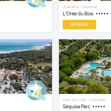
LA PALMYRE
|
AQUITAINE
L'Orée du Bois
ONTDEKKEN
SAINT-JUST-LUZAC
|
AQUITAINE
Séquoia Parc