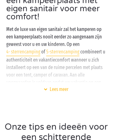
een kampeerplaats met
eigen sanitair voor meer
comfort!
Met de luxe van eigen sanitair zal het kamperen op
een kampeerplaats nooit eerder zo aangenaam zijn
geweest voor u en uw kinderen. Op een
4- sterrencamping
of
5-sterrencamping
combineert u
authenticiteit en vakantiecomfort wanneer u zich
installeert op een van de ruime percelen met plaats
voor een tent, camper of caravan. Aan alle
voorwaarden is voldaan opdat uw vakantie op een
Lees meer
kampeerplaats
met eigen sanitair u nog lang zal
heugen:
Aansluiting op water
Aansluiting op elektriciteit
Onze tips en ideeën voor
Toegang tot hoogwaardige voorzieningen en
diensten
een schitterende