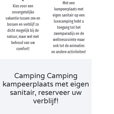
Met een
Eenmaal ter plaatse heeft u nog maar één missie:
Kies voor een
kampeerplaats met
genieten van uw uitstapje op de camping met uw
onvergetelijke
eigen sanitair op een
naasten en volop onvergetelijke herinneringen
vakantie tussen zee en
luxecamping hebt u
opdoen. En daarvoor plant u volop
bossen en verblijf zo
toegang tot het
buitenactiviteiten zoals
wandelingen
of fietstochten,
dicht mogelijk bij de
zwemparadijs en de
sporttoernooien op de camping of een heerlijke
natuur, maar wel met
wellnessruimte maar
middag vol pret op de glijbanen van het
behoud van uw
ook tot de animaties
zwemparadijs.
comfort!
en andere activiteiten!
Camping Camping
kampeerplaats met eigen
sanitair, reserveer uw
verblijf!