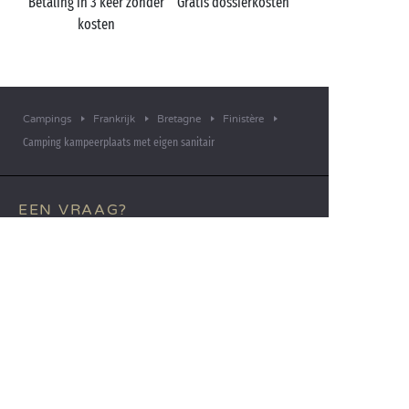
Betaling in 3 keer zonder
Gratis dossierkosten
kosten
Campings
Frankrijk
Bretagne
Finistère
Camping kampeerplaats met eigen sanitair
EEN VRAAG?
Bel ons op
+31 (0)20 72 19 217
MOBIELE APP
Alle informatie over uw verblijf
binnen handbereik!
Lees meer