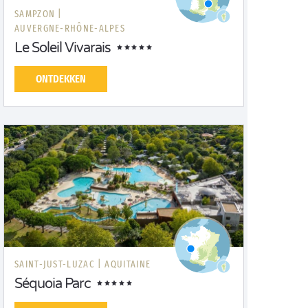
SAMPZON |
AUVERGNE-RHÔNE-ALPES
Le Soleil Vivarais
ONTDEKKEN
SAINT-JUST-LUZAC |
AQUITAINE
Séquoia Parc