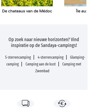
De chateaus van de Médoc
Île aux Oiseaux
Op zoek naar nieuwe horizonten? Vind
inspiratie op de Sandaya-campings!
5-sterrencamping
4-sterrencamping
Glamping-
camping
Camping aan de kust
Camping met
Zwembad