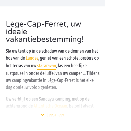
Lège-Cap-Ferret, uw
ideale
vakantiebestemming!
Sla uw tent op in de schaduw van de dennen van het
bos van de
Landes
, geniet van een schotel oesters op
het terras van uw
stacaravan
, las een heerlijke
rustpauze in onder de luifel van uw camper … Tijdens
uw campingvakantie in Lège-Cap-Ferret is het elke
dag opnieuw volop genieten.
Uw verblijf op een Sandaya-camping, met op de
achtergrond de
Atlantische Oceaan
, belooft alvast
een en al avontuur te worden. Dankzij de vele
Lees meer
activiteiten die u ter plaatse kunt beoefenen, zult u
naar huis terugkeren met een koffer vol heerlijke