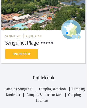
SANGUINET |
AQUITAINE
Sanguinet Plage
ONTDEKKEN
Ontdek ook
Camping Sanguinet
Camping Arcachon
Camping
Bordeaux
Camping Soulac-sur-Mer
Camping
Lacanau