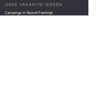
ONZE VAKANTIE-IDEEËN
Campings in Noord-Frankrijk
Camping Zuid-Frankrijk
Camping met Zwembad
TOPBESTEMMINGEN
Camping Île-de-France
Camping Aquitaine
Camping Catalonië
SANDAYA
Ontvang onze nieuwsbrief
Raadpleeg onze brochure
Vergelijk onze accommodaties