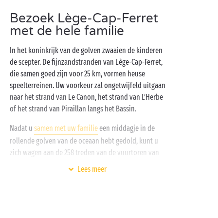
vakantieherinneringen: neem een duik in de
Bezoek Lège-Cap-Ferret
verwarmde zwembaden
van het aquapark, speel een
met de hele familie
partijtje petanque met uw hele familie, organiseer
een olympiade op het multisportterrein … Is uw
In het koninkrijk van de golven zwaaien de kinderen
honger naar avontuur nog niet gestild? Zet dan maar
de scepter. De fijnzandstranden van Lège-Cap-Ferret,
koers naar het vogeleiland, de zandbank van Arguin,
die samen goed zijn voor 25 km, vormen heuse
of het majestueuze
Duin van Pilat
!
speelterreinen. Uw voorkeur zal ongetwijfeld uitgaan
naar het strand van Le Canon, het strand van L’Herbe
of het strand van Piraillan langs het Bassin.
Nadat u
samen met uw familie
een middagje in de
rollende golven van de oceaan hebt gedold, kunt u
zich wagen aan de 258 treden van de vuurtoren van
Lège-Cap-Ferret. Boven is het genieten van het
Lees meer
mooiste uitzicht van heel
de Aquitaine
. Geef uw ogen
er de kost en bewonder het Bassin van Arcachon, de
zandbank van Arguin en het Duin van Pilat.