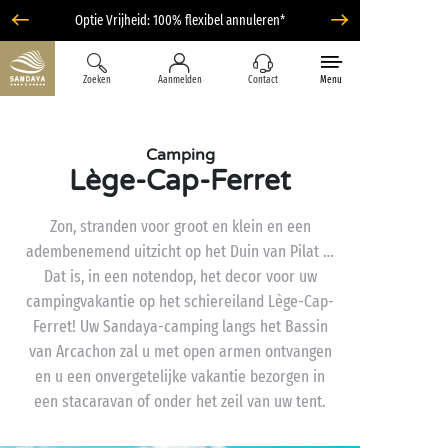
Optie Vrijheid: 100% flexibel annuleren*
Zoeken
Aanmelden
Contact
Menu
Camping
Lège-Cap-Ferret
Zon, stranden voor groot en klein en een
adembenemend uitzicht op het Duin van Pilat …
Dat is, in een notendop, het decor voor uw
campingvakantie op het schiereiland Lège-Cap-
Ferret! Uw Sandaya-camping langs het Bassin
van Arcachon zal u met open armen ontvangen
en u een onvergetelijke vakantie bezorgen in
een stacaravan of onder het zeil van uw tent.