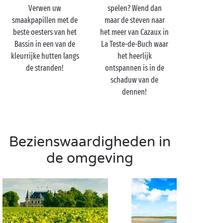
einde van de wereld, en dat zet elke wandelaar aan
Verwen uw
spelen? Wend dan
het dagdromen.
smaakpapillen met de
maar de steven naar
beste oesters van het
het meer van Cazaux in
Bassin in een van de
La Teste-de-Buch waar
kleurrijke hutten langs
het heerlijk
de stranden!
ontspannen is in de
schaduw van de
dennen!
Bezienswaardigheden in
de omgeving