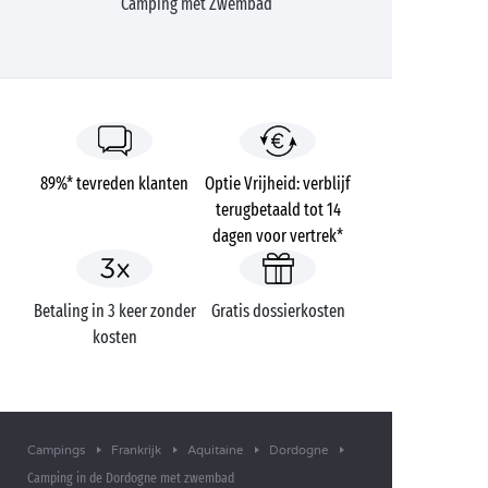
Camping met Zwembad
89%* tevreden klanten
Optie Vrijheid: verblijf
terugbetaald tot 14
dagen voor vertrek*
Betaling in 3 keer zonder
Gratis dossierkosten
kosten
Campings
Frankrijk
Aquitaine
Dordogne
Camping in de Dordogne met zwembad