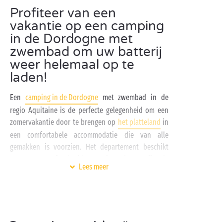
Profiteer van een
vakantie op een camping
in de Dordogne met
zwembad om uw batterij
weer helemaal op te
laden!
Een
camping in de Dordogne
met zwembad in de
regio Aquitaine is de perfecte gelegenheid om een
zomervakantie door te brengen op
het platteland
in
een comfortabele accommodatie die van alle
gemakken is voorzien. Het departement beschikt
over een zeer uitgebreid netwerk van bewegwijzerde
Lees meer
routes voor
fiets-
en
wandeltochten
. Na een bezoek
aan de bezienswaardigheden van de Dordogne, ligt
het zwembad op u te wachten voor een heerlijk
momentje ontspanning en amusement. Binnen- en
buitenbaden, peuterbaden, glijbanen,