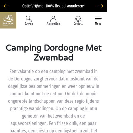
Optie Vrijheid: 100% flexibel annuleren*
Zoeken
Aanmelden
Contact
Menu
Camping Dordogne Met
Zwembad
Een vakantie op een camping met zwembad in
de Dordogne zorgt ervoor dat u loskomt van de
dagelijkse beslommeringen en weer opnieuw in
contact komt met de natuur. Ontdek de mooie
ongerepte landschappen van deze regio tijdens
prachtige wandelingen. Op de camping kunt u
genieten van het zwembad en de
aquavoorzieningen. Een frisse duik, een paar
baantjes, een siësta op een ligstoel, u zult het